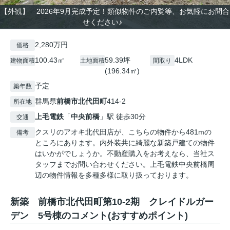
【外観】 2026年9月完成予定！類似物件のご内覧等、お気軽にお問合
せください♪
2,280万円
価格
100.43㎡
59.39坪
4LDK
建物面積
土地面積
間取り
(196.34㎡)
予定
築年数
群馬県
前橋市
北代田町
414-2
所在地
上毛電鉄
「
中央前橋
」駅 徒歩30分
交通
クスリのアオキ北代田店が、こちらの物件から481mの
備考
ところにあります。内外装共に綺麗な新築戸建ての物件
はいかがでしょうか。不動産購入をお考えなら、当社ス
タッフまでお問い合わせください。上毛電鉄中央前橋周
辺の物件情報を多種多様に取り扱っております。
新築 前橋市北代田町第10-2期 クレイドルガー
デン 5号棟のコメント(おすすめポイント)