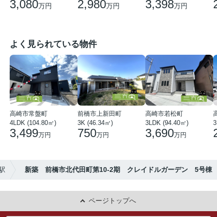
3,080
2,980
3,398
万円
万円
万円
よく見られている物件
高崎市常盤町
前橋市上新田町
高崎市若松町
4LDK (104.80㎡)
3K (46.34㎡)
3LDK (94.40㎡)
3
3,499
750
3,690
万円
万円
万円
駅
新築 前橋市北代田町第10-2期 クレイドルガーデン 5号棟
ページトップへ