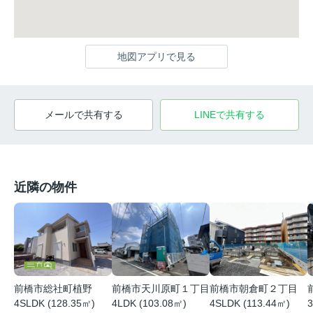
地図アプリで見る
メールで共有する
LINEで共有する
近隣の物件
前橋市総社町植野
前橋市天川原町１丁目
前橋市朝倉町２丁目
4SLDK (128.35㎡)
4LDK (103.08㎡)
4SLDK (113.44㎡)
3