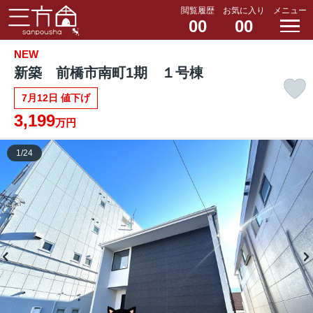
閲覧履歴
お気に入り
メニュー
00
00
NEW
新築 前橋市南町1期 １号棟
7月12日 値下げ
3,199
万円
1
/
24