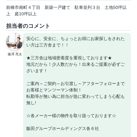
前橋市南町４丁目
新築一戸建て
駐車並列３台
土地50坪以
上
庭10坪以上
担当者のコメント
安心に、安全に、ちょっとお得にお家探しをされた
い方は三方舎まで！！
篠澤 亮太
★三方舎は地域密着度を重視しております★
地元だから！少人数だから！出来るご提案が必ずご
ざいます！
ご案内～ご契約～お引渡し～アフターフォローまで
お客様とマンツーマン体制！
転勤等が無い為に担当が急に変わってしまう心配も
無し!
☆各メーカー様の物件を取り扱っております☆
飯田グループホールディングス各６社