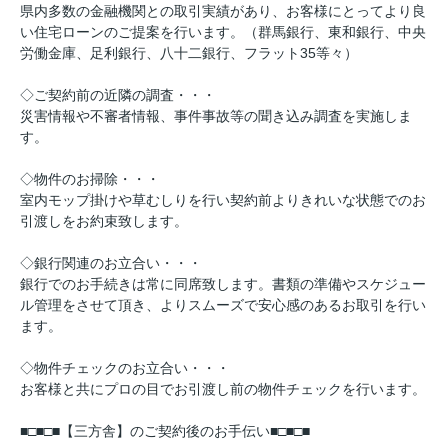
県内多数の金融機関との取引実績があり、お客様にとってより良
い住宅ローンのご提案を行います。（群馬銀行、東和銀行、中央
労働金庫、足利銀行、八十二銀行、フラット35等々）
◇ご契約前の近隣の調査・・・
災害情報や不審者情報、事件事故等の聞き込み調査を実施しま
す。
◇物件のお掃除・・・
室内モップ掛けや草むしりを行い契約前よりきれいな状態でのお
引渡しをお約束致します。
◇銀行関連のお立合い・・・
銀行でのお手続きは常に同席致します。書類の準備やスケジュー
ル管理をさせて頂き、よりスムーズで安心感のあるお取引を行い
ます。
◇物件チェックのお立合い・・・
お客様と共にプロの目でお引渡し前の物件チェックを行います。
■□■□■【三方舎】のご契約後のお手伝い■□■□■