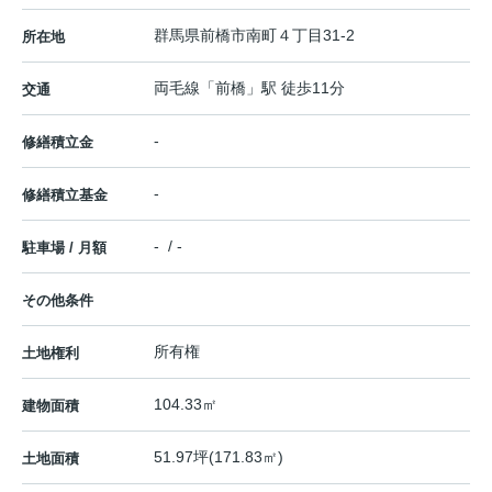
群馬県
前橋市
南町
４丁目31-2
所在地
両毛線
「
前橋
」駅 徒歩11分
交通
-
修繕積立金
-
修繕積立基金
- / -
駐車場 / 月額
その他条件
所有権
土地権利
104.33㎡
建物面積
51.97坪(171.83㎡)
土地面積