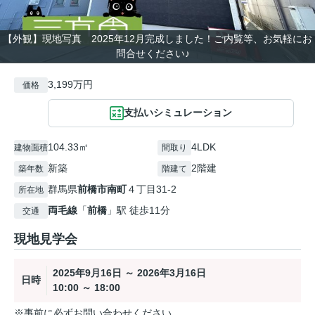
【外観】現地写真 2025年12月完成しました！ご内覧等、お気軽にお
問合せください♪
3,199万円
価格
支払いシミュレーション
104.33㎡
4LDK
建物面積
間取り
新築
2階建
築年数
階建て
群馬県
前橋市
南町
４丁目31-2
所在地
両毛線
「
前橋
」駅 徒歩11分
交通
現地見学会
2025年9月16日 ～ 2026年3月16日
日時
10:00 ～ 18:00
※事前に必ずお問い合わせください