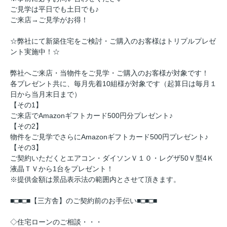
ご見学は平日でも土日でも♪
ご来店→ご見学がお得！
☆弊社にて新築住宅をご検討・ご購入のお客様はトリプルプレゼ
ント実施中！☆
弊社へご来店・当物件をご見学・ご購入のお客様が対象です！
各プレゼント共に、毎月先着10組様が対象です（起算日は毎月１
日から当月末日まで）
【その1】
ご来店でAmazonギフトカード500円分プレゼント♪
【その2】
物件をご見学でさらにAmazonギフトカード500円プレゼント♪
【その3】
ご契約いただくとエアコン・ダイソンＶ１０・レグザ50Ｖ型4Ｋ
液晶ＴＶから1台をプレゼント！
※提供金額は景品表示法の範囲内とさせて頂きます。
■□■□■【三方舎】のご契約前のお手伝い■□■□■
◇住宅ローンのご相談・・・