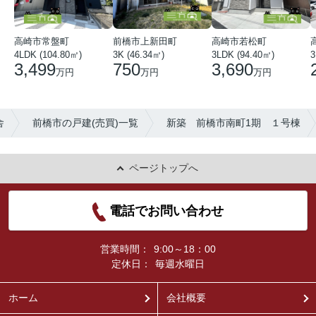
高崎市常盤町
前橋市上新田町
高崎市若松町
3
4LDK (104.80㎡)
3K (46.34㎡)
3LDK (94.40㎡)
3,499
750
3,690
万円
万円
万円
舎
前橋市の戸建(売買)一覧
新築 前橋市南町1期 １号棟
ページトップへ
電話でお問い合わせ
営業時間：
9:00～18：00
定休日：
毎週水曜日
ホーム
会社概要