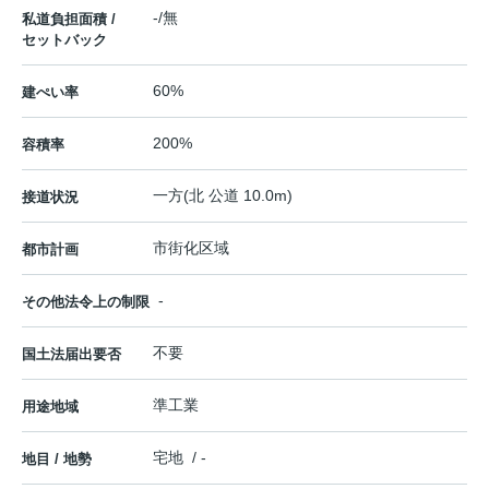
-/無
私道負担面積 /
セットバック
60%
建ぺい率
200%
容積率
一方(北 公道 10.0m)
接道状況
市街化区域
都市計画
-
その他法令上の制限
不要
国土法届出要否
準工業
用途地域
宅地 / -
地目 / 地勢