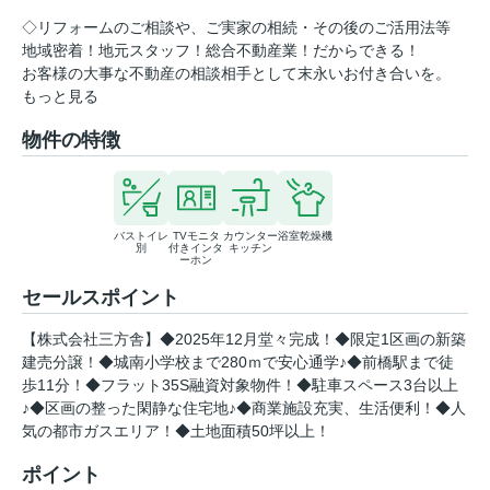
◇リフォームのご相談や、ご実家の相続・その後のご活用法等
地域密着！地元スタッフ！総合不動産業！だからできる！
お客様の大事な不動産の相談相手として末永いお付き合いを。
もっと見る
物件の特徴
バストイレ
TVモニタ
カウンター
浴室乾燥機
別
付きインタ
キッチン
ーホン
セールスポイント
【株式会社三方舎】◆2025年12月堂々完成！◆限定1区画の新築
建売分譲！◆城南小学校まで280ｍで安心通学♪◆前橋駅まで徒
歩11分！◆フラット35S融資対象物件！◆駐車スペース3台以上
♪◆区画の整った閑静な住宅地♪◆商業施設充実、生活便利！◆人
気の都市ガスエリア！◆土地面積50坪以上！
ポイント