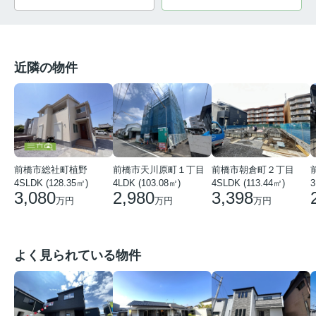
近隣の物件
前橋市総社町植野
前橋市天川原町１丁目
前橋市朝倉町２丁目
4SLDK (128.35㎡)
4LDK (103.08㎡)
4SLDK (113.44㎡)
3
3,080
2,980
3,398
万円
万円
万円
よく見られている物件