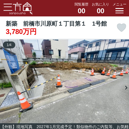
閲覧履歴
お気に入り
メニュー
00
00
新築 前橋市川原町１丁目第１ 1号館
3,780万円
1
/
4
【外観】現地写真 2027年1月完成予定！類似物件のご内覧等、お気軽