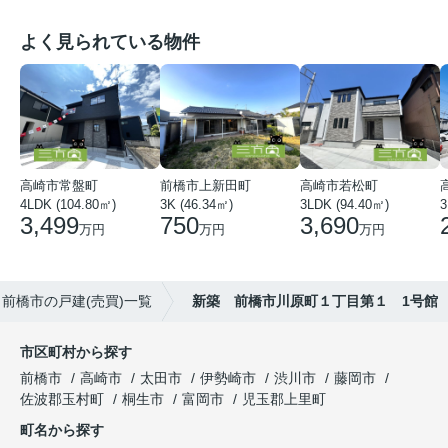
よく見られている物件
高崎市常盤町
前橋市上新田町
高崎市若松町
4LDK (104.80㎡)
3K (46.34㎡)
3LDK (94.40㎡)
3
3,499
750
3,690
万円
万円
万円
前橋市の戸建(売買)一覧
新築 前橋市川原町１丁目第１ 1号館
市区町村から探す
前橋市
高崎市
太田市
伊勢崎市
渋川市
藤岡市
佐波郡玉村町
桐生市
富岡市
児玉郡上里町
町名から探す