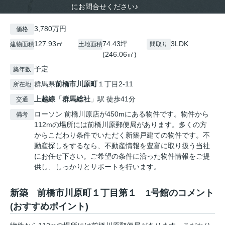
にお問合せください♪
3,780万円
価格
127.93㎡
74.43坪
3LDK
建物面積
土地面積
間取り
(246.06㎡)
予定
築年数
群馬県
前橋市
川原町
１丁目2-11
所在地
上越線
「
群馬総社
」駅 徒歩41分
交通
ローソン 前橋川原店が450mにある物件です。物件から
備考
112mの場所には前橋川原郵便局があります。多くの方
からこだわり条件でいただく新築戸建ての物件です。不
動産探しをするなら、不動産情報を豊富に取り扱う当社
にお任せ下さい。ご希望の条件に沿った物件情報をご提
供し、しっかりとサポートを行います。
新築 前橋市川原町１丁目第１ 1号館のコメント
(おすすめポイント)