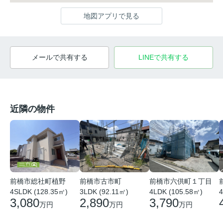
地図アプリで見る
メールで共有する
LINEで共有する
近隣の物件
前橋市総社町植野
前橋市古市町
前橋市六供町１丁目
4SLDK (128.35㎡)
3LDK (92.11㎡)
4LDK (105.58㎡)
4
3,080
2,890
3,790
万円
万円
万円