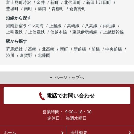
富士見町時沢
金井
新町
北代田町
新田上江田町
豊城町
南町
藤岡
青柳町
倉賀野町
沿線から探す
湘南新宿ライン高海
上越線
高崎線
八高線
両毛線
上毛電鉄
上信電鉄
信越本線
東武伊勢崎線
上越新幹線
駅から探す
群馬総社
高崎
北高崎
新町
新前橋
前橋
中央前橋
渋川
倉賀野
北藤岡
ページトップへ
電話でお問い合わせ
営業時間：
9:00～18：00
定休日：
毎週水曜日
ホーム
会社概要