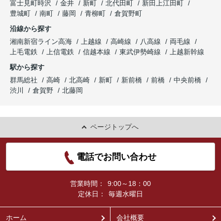
富士見町時沢
金井
新町
北代田町
新田上江田町
豊城町
南町
藤岡
青柳町
倉賀野町
沿線から探す
湘南新宿ライン高海
上越線
高崎線
八高線
両毛線
上毛電鉄
上信電鉄
信越本線
東武伊勢崎線
上越新幹線
駅から探す
群馬総社
高崎
北高崎
新町
新前橋
前橋
中央前橋
渋川
倉賀野
北藤岡
ページトップへ
電話でお問い合わせ
営業時間：
9:00～18：00
定休日：
毎週水曜日
ホーム
会社概要