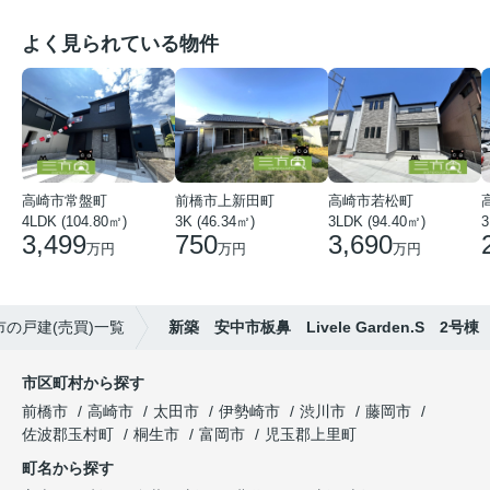
よく見られている物件
高崎市常盤町
前橋市上新田町
高崎市若松町
4LDK (104.80㎡)
3K (46.34㎡)
3LDK (94.40㎡)
3
3,499
750
3,690
万円
万円
万円
市の戸建(売買)一覧
新築 安中市板鼻 Livele Garden.S 2号棟
市区町村から探す
前橋市
高崎市
太田市
伊勢崎市
渋川市
藤岡市
佐波郡玉村町
桐生市
富岡市
児玉郡上里町
町名から探す