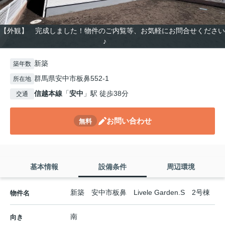
【外観】 完成しました！物件のご内覧等、お気軽にお問合せください
♪
新築
築年数
群馬県安中市板鼻552-1
所在地
信越本線
「
安中
」駅 徒歩38分
交通
お問い合わせ
無料
基本情報
設備条件
周辺環境
新築 安中市板鼻 Livele Garden.S 2号棟
物件名
南
向き