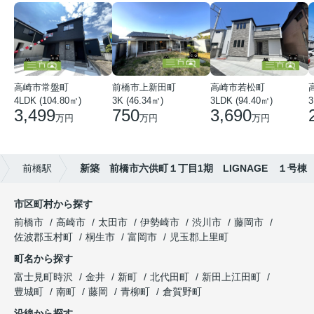
高崎市常盤町
前橋市上新田町
高崎市若松町
4LDK (104.80㎡)
3K (46.34㎡)
3LDK (94.40㎡)
3
3,499
750
3,690
万円
万円
万円
前橋駅
新築 前橋市六供町１丁目1期 LIGNAGE １号棟
市区町村から探す
前橋市
高崎市
太田市
伊勢崎市
渋川市
藤岡市
佐波郡玉村町
桐生市
富岡市
児玉郡上里町
町名から探す
富士見町時沢
金井
新町
北代田町
新田上江田町
豊城町
南町
藤岡
青柳町
倉賀野町
沿線から探す