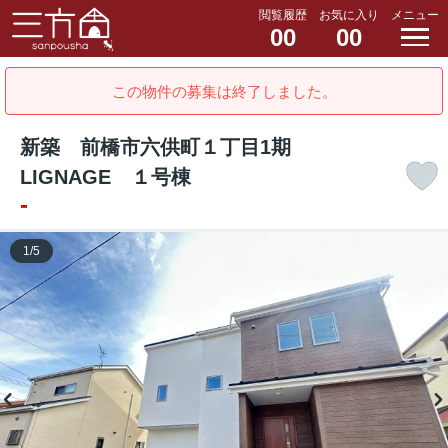
閲覧履歴
お気に入り
メニュー
00
00
この物件の募集は終了しました。
新築 前橋市六供町１丁目1期
LIGNAGE １号棟
-
1
/
5