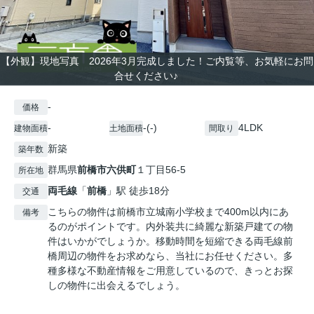
【外観】現地写真 2026年3月完成しました！ご内覧等、お気軽にお問
合せください♪
-
価格
-
-(-)
4LDK
建物面積
土地面積
間取り
新築
築年数
群馬県
前橋市
六供町
１丁目56-5
所在地
両毛線
「
前橋
」駅 徒歩18分
交通
こちらの物件は前橋市立城南小学校まで400m以内にあ
備考
るのがポイントです。内外装共に綺麗な新築戸建ての物
件はいかがでしょうか。移動時間を短縮できる両毛線前
橋周辺の物件をお求めなら、当社にお任せください。多
種多様な不動産情報をご用意しているので、きっとお探
しの物件に出会えるでしょう。