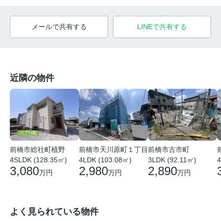
メールで共有する
LINEで共有する
近隣の物件
前橋市総社町植野
前橋市天川原町１丁目
前橋市古市町
4SLDK (128.35㎡)
4LDK (103.08㎡)
3LDK (92.11㎡)
4
3,080
2,980
2,890
万円
万円
万円
よく見られている物件