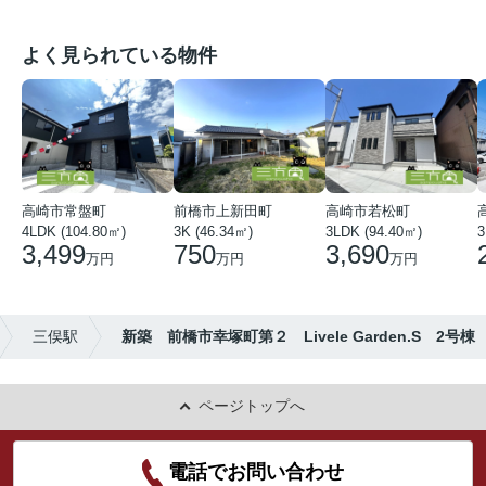
よく見られている物件
高崎市常盤町
前橋市上新田町
高崎市若松町
4LDK (104.80㎡)
3K (46.34㎡)
3LDK (94.40㎡)
3
3,499
750
3,690
万円
万円
万円
三俣駅
新築 前橋市幸塚町第２ Livele Garden.S 2号棟
ページトップへ
電話でお問い合わせ