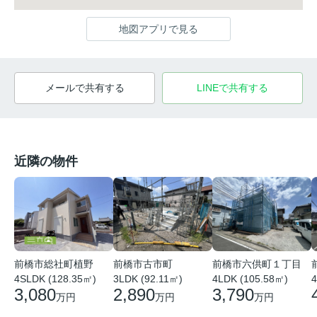
地図アプリで見る
メールで共有する
LINEで共有する
近隣の物件
前橋市総社町植野
前橋市古市町
前橋市六供町１丁目
4SLDK (128.35㎡)
3LDK (92.11㎡)
4LDK (105.58㎡)
4
3,080
2,890
3,790
万円
万円
万円