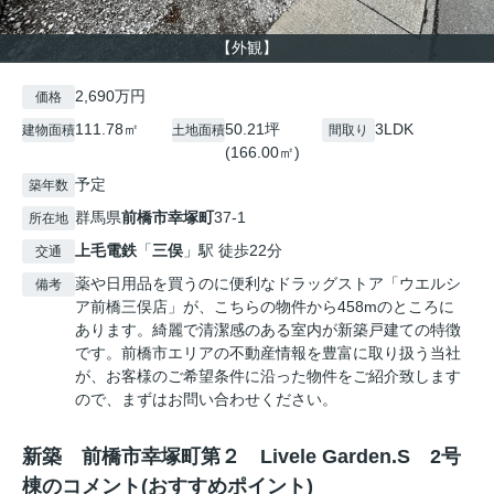
【外観】
2,690万円
価格
111.78㎡
50.21坪
3LDK
建物面積
土地面積
間取り
(166.00㎡)
予定
築年数
群馬県
前橋市
幸塚町
37-1
所在地
上毛電鉄
「
三俣
」駅 徒歩22分
交通
薬や日用品を買うのに便利なドラッグストア「ウエルシ
備考
ア前橋三俣店」が、こちらの物件から458mのところに
あります。綺麗で清潔感のある室内が新築戸建ての特徴
です。前橋市エリアの不動産情報を豊富に取り扱う当社
が、お客様のご希望条件に沿った物件をご紹介致します
ので、まずはお問い合わせください。
新築 前橋市幸塚町第２ Livele Garden.S 2号
棟のコメント(おすすめポイント)