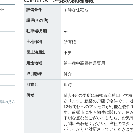
Garden.S 2号棟の詳細情報
le
設備条件
閑静な住宅地
設備(その他)
-
駐車場/月額
-/-
土地権利
所有権
国土法届出
不要
用途地域
第一種中高層住居専用
取引態様
仲介
引渡し
即時
備考
徒歩4分の場所に前橋市立勝山小学校
あります。新築の戸建て物件です。
情報の見方
12分で駅へのアクセスが可能な物件
す。前橋市にある物件に関して、何
不明な点などございましたら、お気
お問い合わせください。当社のスタ
がしっかりと対応させていただきま