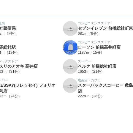
便局
コンビニエンスストア
社郵便局
セブンイレブン 前橋総社町
25ｍ（7分）
681ｍ（9分）
コンビニエンスストア
馬総社駅
ローソン 前橋高井町店
34ｍ（12分）
1187ｍ（15分）
ラッグストア
スーパー
スリのアオキ 高井店
ベルク 前橋総社町店
603ｍ（21分）
1653ｍ（21分）
ーパー
喫茶店・カフェ
RESSAY(フレッセイ) フォリオ
スターバックスコーヒー 敷
岡店
店
902ｍ（24分）
2229ｍ（28分）