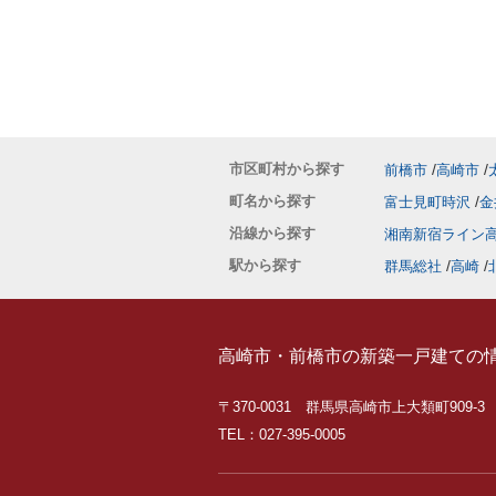
市区町村から探す
前橋市
高崎市
町名から探す
富士見町時沢
金
沿線から探す
湘南新宿ライン
駅から探す
群馬総社
高崎
高崎市・前橋市の新築一戸建ての
〒370-0031 群馬県高崎市上大類町909-3
TEL：027-395-0005