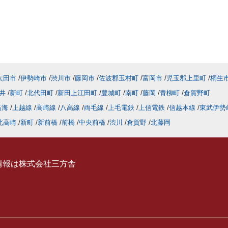
太田市
伊勢崎市
渋川市
藤岡市
佐波郡玉村町
富岡市
児玉郡上里町
桐生
井
新町
北代田町
新田上江田町
豊城町
南町
藤岡
青柳町
倉賀野町
高海
上越線
高崎線
八高線
両毛線
上毛電鉄
上信電鉄
信越本線
東武伊勢
北高崎
新町
新前橋
前橋
中央前橋
渋川
倉賀野
北藤岡
情報は株式会社三方舎