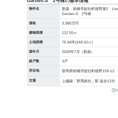
Garden.S 2号棟の基本情報
物件名
新築 前橋市総社町植野第2 Live
Garden.S 2号棟
価格
3,080万円
建物面積
122.55㎡
土地面積
75.44坪(249.42㎡)
築年月
2026年7月（新築）
総戸数
3戸
所在地
群馬県
前橋市
総社町植野
159-12
交通
上越線
「
群馬総社
」駅 徒歩12分