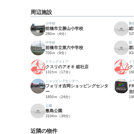
周辺施設
小学校
郵
前橋市立勝山小学校
総
280ｍ（4分）
5
中学校
駅
前橋市立第六中学校
群
700ｍ（9分）
9
ドラッグストア
ド
クスリのアオキ 総社店
ク
1315ｍ（17分）
1
ショッピングセンター
ス
フォリオ吉岡ショッピングセンタ
F
ー
吉
1850ｍ（24分）
1
公園
敷島公園
3104ｍ（39分）
近隣の物件