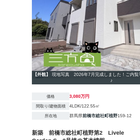
【外観】
現地写真 2026年7月完成しました！ご内
♪
3,080万円
価格
4LDK/122.55㎡
間取り/建物面積
群馬県
前橋市
総社町植野
159-12
所在地
新築 前橋市総社町植野第2 Livele