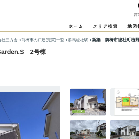
営
新築 前橋市総社町植野第2 
会社三方舎
前橋市の戸建(売買)一覧
群馬総社駅
rden.S 2号棟