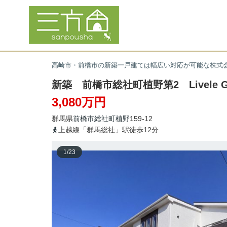
高崎市・前橋市の新築一戸建ては幅広い対応が可能な株式
新築 前橋市総社町植野第2 Livele Ga
3,080万円
群馬県
前橋市
総社町植野
159-12
上越線「群馬総社」駅徒歩12分
1
/
23