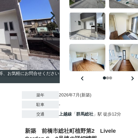
覧等、お気軽にお問合せください
2026年7月(新築)
築年
-
駐車
上越線
「
群馬総社
」駅 徒歩12分
交通
新築 前橋市総社町植野第2 Livele