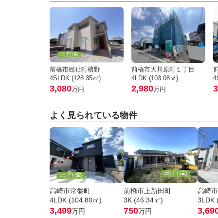
前橋市総社町植野
前橋市天川原町１丁目
4SLDK (128.35㎡)
4LDK (103.08㎡)
4
3,080
2,980
3
万円
万円
よく見られている物件
高崎市常盤町
前橋市上新田町
高崎市
4LDK (104.80㎡)
3K (46.34㎡)
3LDK 
3,499
750
3,69
万円
万円