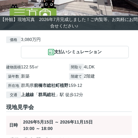
【外観】現地写真 2026年7月完成しました！ご内覧等、お気軽にお問
合せください♪
3,080万円
価格
支払いシミュレーション
122.55㎡
4LDK
建物面積
間取り
新築
2階建
築年数
階建て
群馬県
前橋市
総社町植野
159-12
所在地
上越線
「
群馬総社
」駅 徒歩12分
交通
現地見学会
2026年5月15日 ～ 2026年11月15日
日時
10:00 ～ 18:00