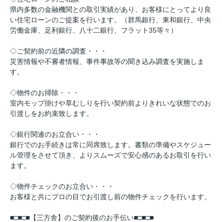
県内多数の金融機関との取引実績があり、お客様にとってより良
い住宅ローンのご提案を行います。（群馬銀行、東和銀行、中央
労働金庫、足利銀行、八十二銀行、フラット35等々）
◇ご契約前の近隣の調査・・・
災害情報や不審者情報、事件事故等の聞き込み調査を実施しま
す。
◇物件のお掃除・・・
室内モップ掛けや草むしりを行い契約前よりきれいな状態でのお
引渡しをお約束致します。
◇銀行関連のお立合い・・・
銀行でのお手続きは常に同席致します。書類の準備やスケジュー
ル管理をさせて頂き、よりスムーズで安心感のあるお取引を行い
ます。
◇物件チェックのお立合い・・・
お客様と共にプロの目でお引渡し前の物件チェックを行います。
■□■□■【三方舎】のご契約後のお手伝い■□■□■