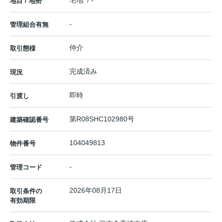
宅地 / -
地目 / 地勢
-
管理組合有無
仲介
取引態様
完成済み
現況
即時
引渡し
第R08SHC102980号
建築確認番号
104049813
物件番号
-
管理コード
2026年08月17日
取引条件の
有効期限