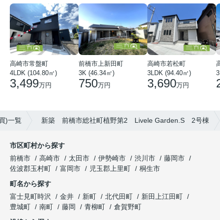
高崎市常盤町
前橋市上新田町
高崎市若松町
3
4LDK (104.80㎡)
3K (46.34㎡)
3LDK (94.40㎡)
3,499
750
3,690
万円
万円
万円
買)一覧
新築 前橋市総社町植野第2 Livele Garden.S 2号棟
市区町村から探す
前橋市
高崎市
太田市
伊勢崎市
渋川市
藤岡市
佐波郡玉村町
富岡市
児玉郡上里町
桐生市
町名から探す
富士見町時沢
金井
新町
北代田町
新田上江田町
豊城町
南町
藤岡
青柳町
倉賀野町