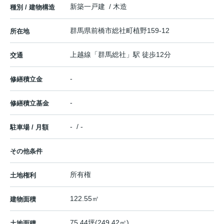
新築一戸建 / 木造
種別 / 建物構造
群馬県
前橋市
総社町植野
159-12
所在地
上越線
「
群馬総社
」駅 徒歩12分
交通
-
修繕積立金
-
修繕積立基金
- / -
駐車場 / 月額
その他条件
所有権
土地権利
122.55㎡
建物面積
75.44坪(249.42㎡)
土地面積