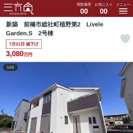
閲覧履歴
お気に入り
メニュー
00
00
新築 前橋市総社町植野第2 Livele
Garden.S 2号棟
7月21日 値下げ
3,080
万円
1
/
24