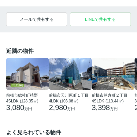
メールで共有する
LINEで共有する
近隣の物件
前橋市総社町植野
前橋市天川原町１丁目
前橋市朝倉町２丁目
4SLDK (128.35㎡)
4LDK (103.08㎡)
4SLDK (113.44㎡)
3
3,080
2,980
3,398
万円
万円
万円
よく見られている物件