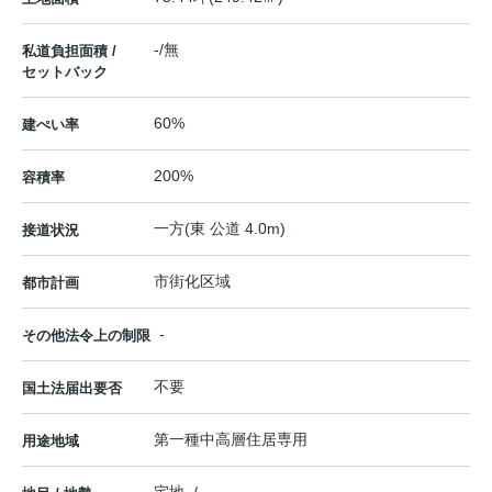
-/無
私道負担面積 /
セットバック
60%
建ぺい率
200%
容積率
一方(東 公道 4.0m)
接道状況
市街化区域
都市計画
-
その他法令上の制限
不要
国土法届出要否
第一種中高層住居専用
用途地域