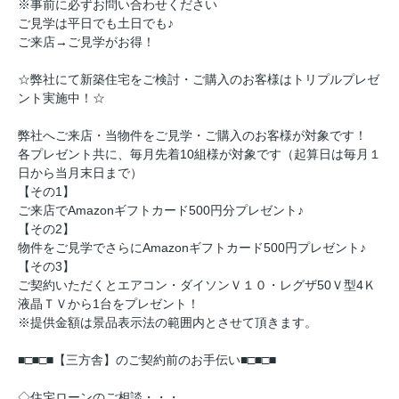
※事前に必ずお問い合わせください
ご見学は平日でも土日でも♪
ご来店→ご見学がお得！
☆弊社にて新築住宅をご検討・ご購入のお客様はトリプルプレゼ
ント実施中！☆
弊社へご来店・当物件をご見学・ご購入のお客様が対象です！
各プレゼント共に、毎月先着10組様が対象です（起算日は毎月１
日から当月末日まで）
【その1】
ご来店でAmazonギフトカード500円分プレゼント♪
【その2】
物件をご見学でさらにAmazonギフトカード500円プレゼント♪
【その3】
ご契約いただくとエアコン・ダイソンＶ１０・レグザ50Ｖ型4Ｋ
液晶ＴＶから1台をプレゼント！
※提供金額は景品表示法の範囲内とさせて頂きます。
■□■□■【三方舎】のご契約前のお手伝い■□■□■
◇住宅ローンのご相談・・・