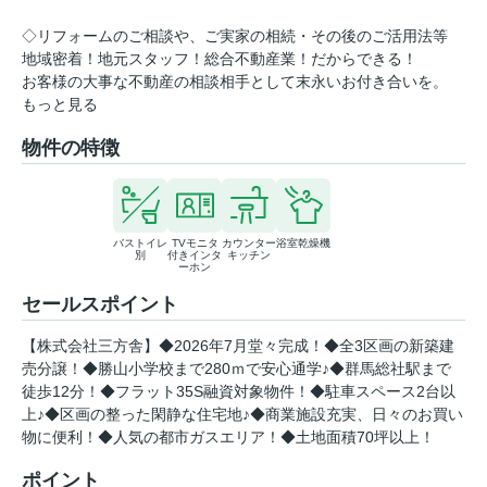
◇リフォームのご相談や、ご実家の相続・その後のご活用法等
地域密着！地元スタッフ！総合不動産業！だからできる！
お客様の大事な不動産の相談相手として末永いお付き合いを。
もっと見る
物件の特徴
バストイレ
TVモニタ
カウンター
浴室乾燥機
別
付きインタ
キッチン
ーホン
セールスポイント
【株式会社三方舎】◆2026年7月堂々完成！◆全3区画の新築建
売分譲！◆勝山小学校まで280ｍで安心通学♪◆群馬総社駅まで
徒歩12分！◆フラット35S融資対象物件！◆駐車スペース2台以
上♪◆区画の整った閑静な住宅地♪◆商業施設充実、日々のお買い
物に便利！◆人気の都市ガスエリア！◆土地面積70坪以上！
ポイント