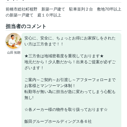
前橋市総社町植野
新築一戸建て
駐車並列２台
敷地70坪以上
の新築一戸建て
庭１０坪以上
担当者のコメント
安心に、安全に、ちょっとお得にお家探しをされた
い方は三方舎まで！！
山田 拓朗
★三方舎は地域密着度を重視しております★
地元だから！少人数だから！出来るご提案が必ずご
ざいます！
ご案内～ご契約～お引渡し～アフターフォローまで
お客様とマンツーマン体制！
転勤等が無い為に担当が急に変わってしまう心配も
無し!
☆各メーカー様の物件を取り扱っております☆
飯田グループホールディングス各６社