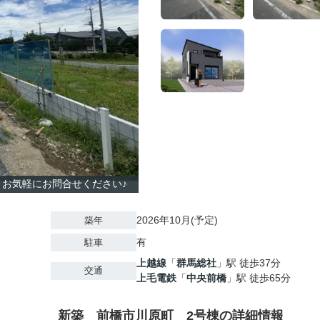
等、お気軽にお問合せください♪
2026年10月(予定)
築年
有
駐車
上越線
「
群馬総社
」駅 徒歩37分
交通
上毛電鉄
「
中央前橋
」駅 徒歩65分
新築 前橋市川原町 2号棟の詳細情報