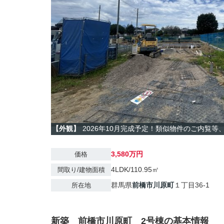
【外観】
2026年10月完成予定！類似物件のご内覧
3,580万円
価格
4LDK/110.95㎡
間取り/建物面積
群馬県
前橋市
川原町
１丁目36-1
所在地
新築 前橋市川原町 2号棟の基本情報