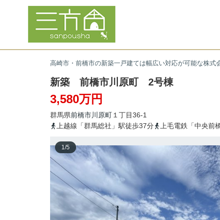
高崎市・前橋市の新築一戸建ては幅広い対応が可能な株式
新築 前橋市川原町 2号棟
3,580万円
群馬県
前橋市
川原町
１丁目36-1
上越線「群馬総社」駅徒歩37分
上毛電鉄「中央前橋
1
/
5