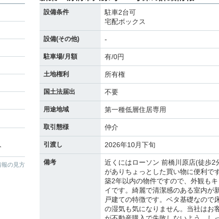
設備条件
駐車2台可
宅配ボックス
設備(その他)
-
駐車場/月額
有/0円
土地権利
所有権
国土法届出
不要
用途地域
第一種低層住居専用
取引態様
仲介
引渡し
2026年10月下旬
分
備考
近くにはローソン 前橋川原店(徒歩2分
情報の見方
がありちょっとした買い物に便利で
築2年以内の物件ですので、外観もキ
イです。綺麗で清潔感のある室内が
戸建ての特徴です。ベタ基礎なので
の湿気も気になりません。当社はお
が不動産購入で失敗しないよう、し