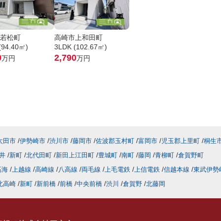
若松町
高崎市上和田町
(94.40㎡)
3LDK (102.67㎡)
0
2,790
万円
万円
太田市
伊勢崎市
渋川市
藤岡市
佐波郡玉村町
富岡市
児玉郡上里町
桐生
井
新町
北代田町
新田上江田町
豊城町
南町
藤岡
青柳町
倉賀野町
高海
上越線
高崎線
八高線
両毛線
上毛電鉄
上信電鉄
信越本線
東武伊勢
北高崎
新町
新前橋
前橋
中央前橋
渋川
倉賀野
北藤岡