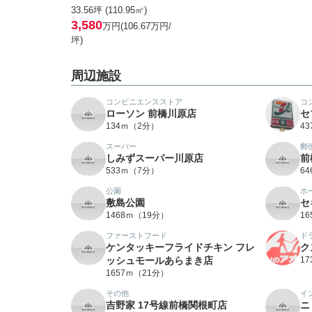
33.56坪 (110.95㎡)
3,580
万円(106.67万円/
坪)
周辺施設
コンビニエンスストア
コ
ローソン 前橋川原店
セ
134ｍ（2分）
4
スーパー
郵
しみずスーパー川原店
前
533ｍ（7分）
6
公園
ホ
敷島公園
セ
1468ｍ（19分）
1
ファーストフード
ド
ケンタッキーフライドチキン フレ
ク
ッシュモールあらまき店
1
1657ｍ（21分）
その他
イ
吉野家 17号線前橋関根町店
ニ