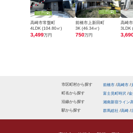
高崎市常盤町
前橋市上新田町
高崎市
4LDK (104.80㎡)
3K (46.34㎡)
3LDK 
3,499
750
3,69
万円
万円
市区町村から探す
前橋市
高崎市
町名から探す
富士見町時沢
金
沿線から探す
湘南新宿ライン
駅から探す
群馬総社
高崎