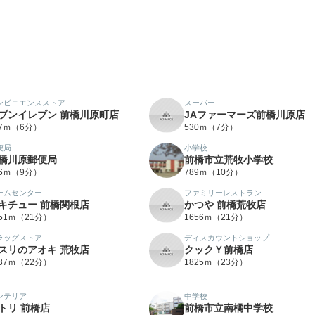
ンビニエンスストア
スーパー
ブンイレブン 前橋川原町店
JAファーマーズ前橋川原店
37ｍ（6分）
530ｍ（7分）
便局
小学校
橋川原郵便局
前橋市立荒牧小学校
46ｍ（9分）
789ｍ（10分）
ームセンター
ファミリーレストラン
キチュー 前橋関根店
かつや 前橋荒牧店
651ｍ（21分）
1656ｍ（21分）
ラッグストア
ディスカウントショップ
スリのアオキ 荒牧店
クックＹ前橋店
737ｍ（22分）
1825ｍ（23分）
ンテリア
中学校
トリ 前橋店
前橋市立南橘中学校