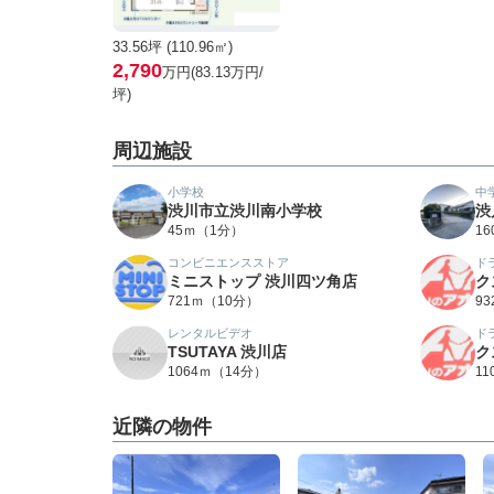
33.56坪 (110.96㎡)
2,790
万円(83.13万円/
坪)
周辺施設
小学校
中
渋川市立渋川南小学校
渋
45ｍ（1分）
1
コンビニエンスストア
ド
ミニストップ 渋川四ツ角店
ク
721ｍ（10分）
9
レンタルビデオ
ド
TSUTAYA 渋川店
ク
1064ｍ（14分）
1
近隣の物件