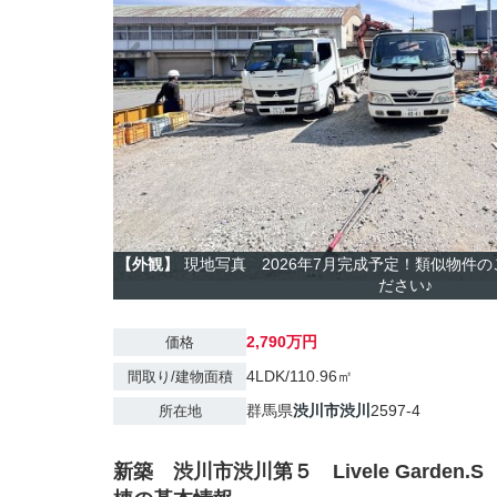
【外観】
現地写真 2026年7月完成予定！類似物件
ださい♪
2,790万円
価格
4LDK/110.96㎡
間取り/建物面積
群馬県
渋川市
渋川
2597-4
所在地
新築 渋川市渋川第５ Livele Garden.