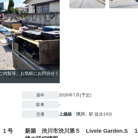
のご内覧等、お気軽にお問合せく
2026年7月(予定)
築年
-
駐車
上越線
「
渋川
」駅 徒歩14分
交通
S １号
新築 渋川市渋川第５ Livele Garden.S 