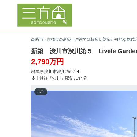
高崎市・前橋市の新築一戸建ては幅広い対応が可能な株式
新築 渋川市渋川第５ Livele Gard
2,790万円
群馬県
渋川市
渋川
2597-4
上越線「渋川」駅徒歩14分
1
/
4