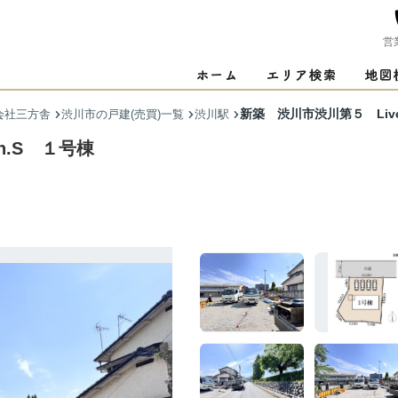
営
新築 渋川市渋川第５ Livel
会社三方舎
渋川市の戸建(売買)一覧
渋川駅
en.S １号棟