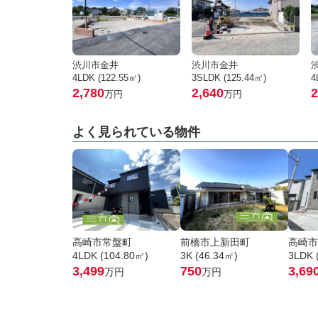
渋川市金井
渋川市金井
4LDK (122.55㎡)
3SLDK (125.44㎡)
4
2,780
2,640
2
万円
万円
よく見られている物件
高崎市常盤町
前橋市上新田町
高崎市
4LDK (104.80㎡)
3K (46.34㎡)
3LDK 
3,499
750
3,69
万円
万円