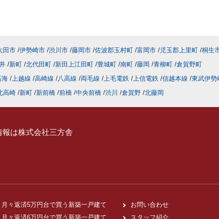
太田市
伊勢崎市
渋川市
藤岡市
佐波郡玉村町
富岡市
児玉郡上里町
桐生
井
新町
北代田町
新田上江田町
豊城町
南町
藤岡
青柳町
倉賀野町
高海
上越線
高崎線
八高線
両毛線
上毛電鉄
上信電鉄
信越本線
東武伊勢
北高崎
新町
新前橋
前橋
中央前橋
渋川
倉賀野
北藤岡
情報は株式会社三方舎
月々返済5万円台で買う新築一戸建て
お問い合わせ
月々返済6万円台で買う新築一戸建て
スタッフ紹介