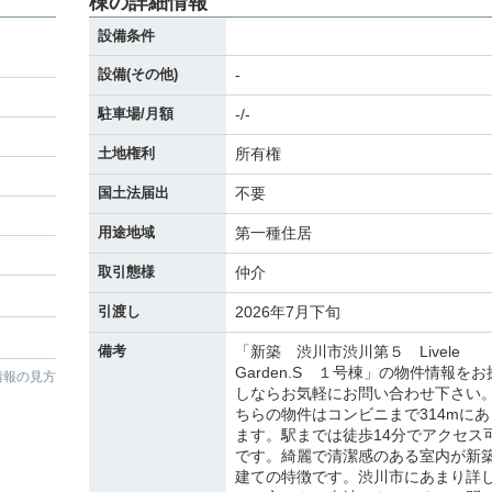
棟の詳細情報
設備条件
設備(その他)
-
駐車場/月額
-/-
土地権利
所有権
国土法届出
不要
用途地域
第一種住居
取引態様
仲介
引渡し
2026年7月下旬
備考
「新築 渋川市渋川第５ Livele
Garden.S １号棟」の物件情報をお
情報の見方
しならお気軽にお問い合わせ下さい
ちらの物件はコンビニまで314mにあ
ます。駅までは徒歩14分でアクセス
です。綺麗で清潔感のある室内が新
建ての特徴です。渋川市にあまり詳