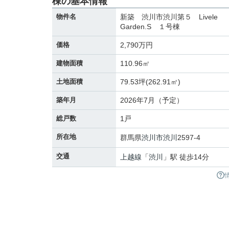
棟の基本情報
物件名
新築 渋川市渋川第５ Livele
Garden.S １号棟
価格
2,790万円
建物面積
110.96㎡
土地面積
79.53坪(262.91㎡)
築年月
2026年7月（予定）
総戸数
1戸
所在地
群馬県
渋川市
渋川
2597-4
交通
上越線
「
渋川
」駅 徒歩14分