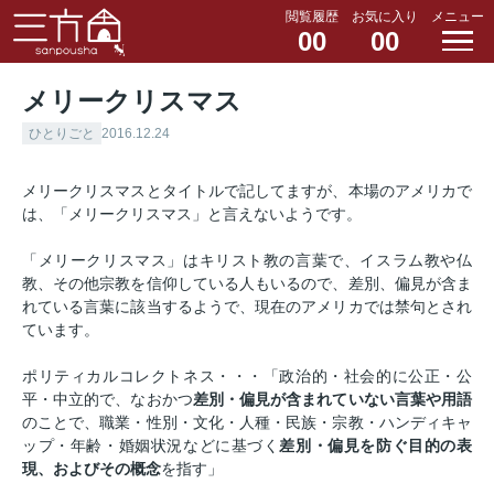
閲覧履歴
お気に入り
メニュー
00
00
メリークリスマス
ひとりごと
2016.12.24
メリークリスマスとタイトルで記してますが、本場のアメリカで
は、「メリークリスマス」と言えないようです。
「メリークリスマス」はキリスト教の言葉で、イスラム教や仏
教、その他宗教を信仰している人もいるので、差別、偏見が含ま
れている言葉に該当するようで、現在のアメリカでは禁句とされ
ています。
ポリティカルコレクトネス・・・「政治的・社会的に公正・公
平・中立的で、なおかつ
差別・偏見が含まれていない言葉や用語
のことで、職業・性別・文化・人種・民族・宗教・ハンディキャ
ップ・年齢・婚姻状況などに基づく
差別・偏見を防ぐ目的の表
現、およびその概念
を指す」