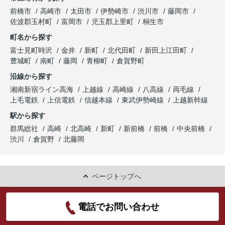
前橋市
高崎市
太田市
伊勢崎市
渋川市
藤岡市
佐波郡玉村町
富岡市
児玉郡上里町
桐生市
町名から探す
富士見町時沢
金井
新町
北代田町
新田上江田町
豊城町
南町
藤岡
青柳町
倉賀野町
沿線から探す
湘南新宿ライン高海
上越線
高崎線
八高線
両毛線
上毛電鉄
上信電鉄
信越本線
東武伊勢崎線
上越新幹線
駅から探す
群馬総社
高崎
北高崎
新町
新前橋
前橋
中央前橋
渋川
倉賀野
北藤岡
ページトップへ
電話でお問い合わせ