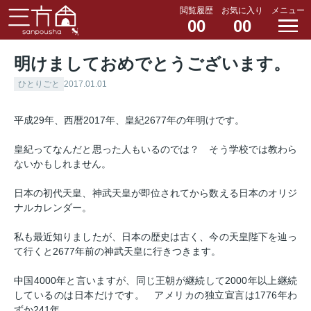
閲覧履歴
お気に入り
メニュー
00
00
明けましておめでとうございます。
ひとりごと
2017.01.01
平成29年、西暦2017年、皇紀2677年の年明けです。
皇紀ってなんだと思った人もいるのでは？ そう学校では教わら
ないかもしれません。
日本の初代天皇、神武天皇が即位されてから数える日本のオリジ
ナルカレンダー。
私も最近知りましたが、日本の歴史は古く、今の天皇陛下を辿っ
て行くと2677年前の神武天皇に行きつきます。
中国4000年と言いますが、同じ王朝が継続して2000年以上継続
しているのは日本だけです。 アメリカの独立宣言は1776年わ
ずか241年