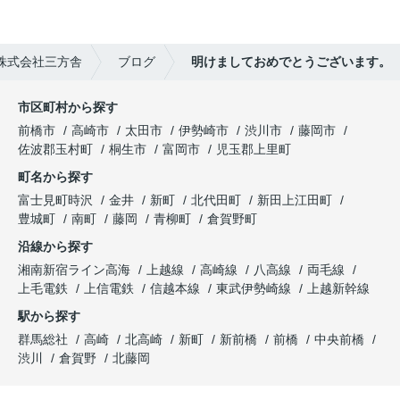
株式会社三方舎
ブログ
明けましておめでとうございます。
市区町村から探す
前橋市
高崎市
太田市
伊勢崎市
渋川市
藤岡市
佐波郡玉村町
桐生市
富岡市
児玉郡上里町
町名から探す
富士見町時沢
金井
新町
北代田町
新田上江田町
豊城町
南町
藤岡
青柳町
倉賀野町
沿線から探す
湘南新宿ライン高海
上越線
高崎線
八高線
両毛線
上毛電鉄
上信電鉄
信越本線
東武伊勢崎線
上越新幹線
駅から探す
群馬総社
高崎
北高崎
新町
新前橋
前橋
中央前橋
渋川
倉賀野
北藤岡