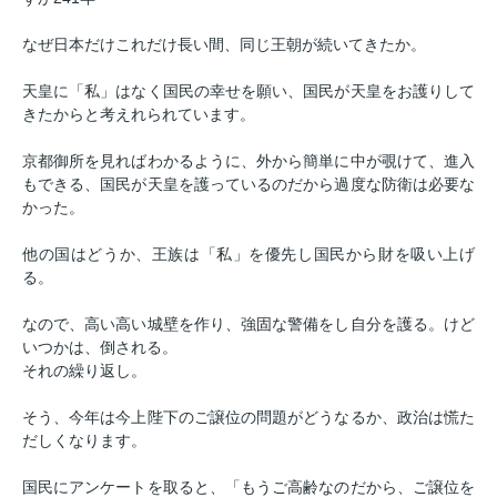
なぜ日本だけこれだけ長い間、同じ王朝が続いてきたか。
天皇に「私」はなく国民の幸せを願い、国民が天皇をお護りして
きたからと考えれられています。
京都御所を見ればわかるように、外から簡単に中が覗けて、進入
もできる、国民が天皇を護っているのだから過度な防衛は必要な
かった。
他の国はどうか、王族は「私」を優先し国民から財を吸い上げ
る。
なので、高い高い城壁を作り、強固な警備をし自分を護る。けど
いつかは、倒される。
それの繰り返し。
そう、今年は今上陛下のご譲位の問題がどうなるか、政治は慌た
だしくなります。
国民にアンケートを取ると、「もうご高齢なのだから、ご譲位を