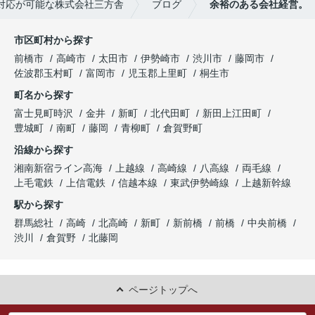
対応が可能な株式会社三方舎
ブログ
余裕のある会社経営。
市区町村から探す
前橋市
高崎市
太田市
伊勢崎市
渋川市
藤岡市
佐波郡玉村町
富岡市
児玉郡上里町
桐生市
町名から探す
富士見町時沢
金井
新町
北代田町
新田上江田町
豊城町
南町
藤岡
青柳町
倉賀野町
沿線から探す
湘南新宿ライン高海
上越線
高崎線
八高線
両毛線
上毛電鉄
上信電鉄
信越本線
東武伊勢崎線
上越新幹線
駅から探す
群馬総社
高崎
北高崎
新町
新前橋
前橋
中央前橋
渋川
倉賀野
北藤岡
ページトップへ