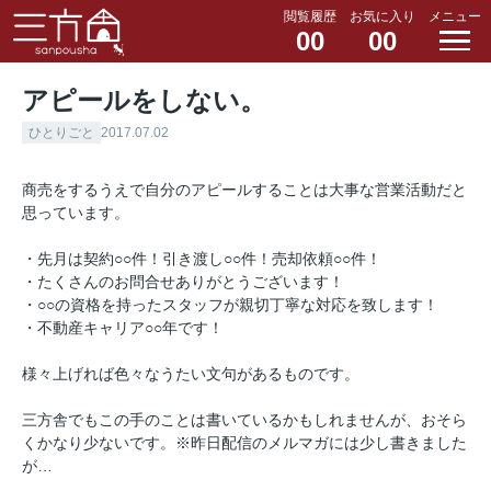
閲覧履歴
お気に入り
メニュー
00
00
アピールをしない。
ひとりごと
2017.07.02
商売をするうえで自分のアピールすることは大事な営業活動だと
思っています。
・先月は契約○○件！引き渡し○○件！売却依頼○○件！
・たくさんのお問合せありがとうございます！
・○○の資格を持ったスタッフが親切丁寧な対応を致します！
・不動産キャリア○○年です！
様々上げれば色々なうたい文句があるものです。
三方舎でもこの手のことは書いているかもしれませんが、おそら
くかなり少ないです。※昨日配信のメルマガには少し書きました
が…