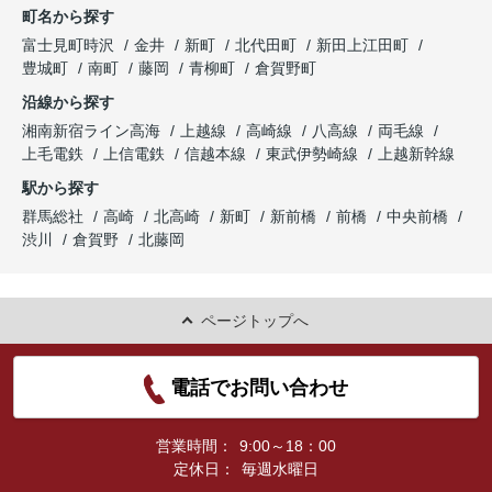
町名から探す
富士見町時沢
金井
新町
北代田町
新田上江田町
豊城町
南町
藤岡
青柳町
倉賀野町
沿線から探す
湘南新宿ライン高海
上越線
高崎線
八高線
両毛線
上毛電鉄
上信電鉄
信越本線
東武伊勢崎線
上越新幹線
駅から探す
群馬総社
高崎
北高崎
新町
新前橋
前橋
中央前橋
渋川
倉賀野
北藤岡
ページトップへ
電話でお問い合わせ
営業時間：
9:00～18：00
定休日：
毎週水曜日