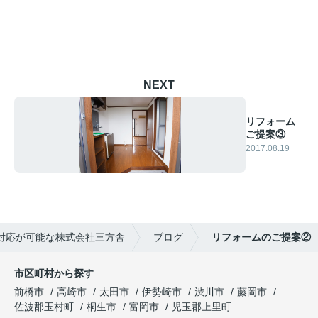
NEXT
リフォーム
ご提案③
2017.08.19
対応が可能な株式会社三方舎
ブログ
リフォームのご提案②
市区町村から探す
前橋市
高崎市
太田市
伊勢崎市
渋川市
藤岡市
佐波郡玉村町
桐生市
富岡市
児玉郡上里町