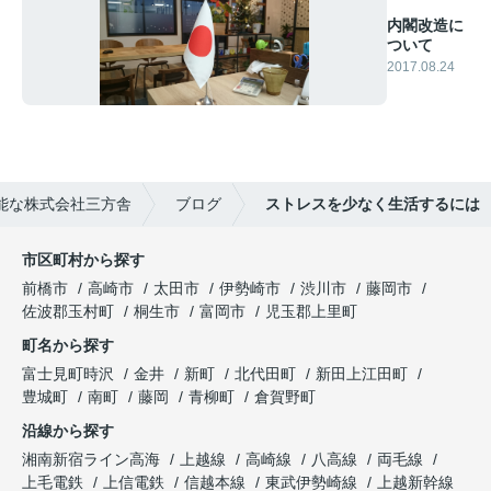
内閣改造に
ついて
2017.08.24
能な株式会社三方舎
ブログ
ストレスを少なく生活するには
市区町村から探す
前橋市
高崎市
太田市
伊勢崎市
渋川市
藤岡市
佐波郡玉村町
桐生市
富岡市
児玉郡上里町
町名から探す
富士見町時沢
金井
新町
北代田町
新田上江田町
豊城町
南町
藤岡
青柳町
倉賀野町
沿線から探す
湘南新宿ライン高海
上越線
高崎線
八高線
両毛線
上毛電鉄
上信電鉄
信越本線
東武伊勢崎線
上越新幹線