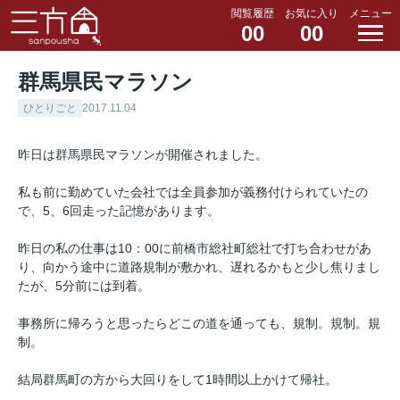
閲覧履歴
お気に入り
メニュー
00
00
群馬県民マラソン
ひとりごと
2017.11.04
昨日は群馬県民マラソンが開催されました。
私も前に勤めていた会社では全員参加が義務付けられていたの
で、5、6回走った記憶があります。
昨日の私の仕事は10：00に前橋市総社町総社で打ち合わせがあ
り、向かう途中に道路規制が敷かれ、遅れるかもと少し焦りまし
たが、5分前には到着。
事務所に帰ろうと思ったらどこの道を通っても、規制。規制。規
制。
結局群馬町の方から大回りをして1時間以上かけて帰社。