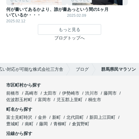
何が書いてあるかより、誰が書
あっという間の1ヶ月
いているか・・・
2025.02.09
2025.02.12
もっと見る
ブログトップへ
広い対応が可能な株式会社三方舎
ブログ
群馬県民マラソン
市区町村から探す
前橋市
高崎市
太田市
伊勢崎市
渋川市
藤岡市
佐波郡玉村町
富岡市
児玉郡上里町
桐生市
町名から探す
富士見町時沢
金井
新町
北代田町
新田上江田町
豊城町
南町
藤岡
青柳町
倉賀野町
沿線から探す