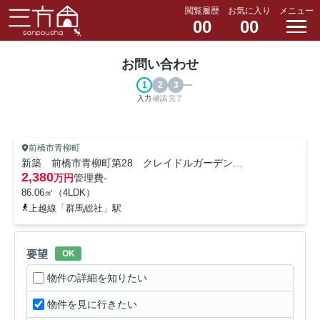
閲覧履歴
お気に入り
メニュー
00
00
お問い合わせ
入力
確認
完了
前橋市青柳町
新築 前橋市青柳町第28 クレイドルガーデン 2号棟
2,380
万円
管理費
-
86.06㎡（4LDK）
上越線「群馬総社」駅
要望
OK
物件の詳細を知りたい
物件を見に行きたい