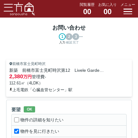
閲覧履歴
お気に入り
メニュー
00
00
お問い合わせ
入力
確認
完了
前橋市富士見町時沢
新築 前橋市富士見町時沢第12 Livele Garden.S 1号棟
2,380
万円
管理費
-
112.61㎡（4LDK）
上毛電鉄「心臓血管センター」駅
要望
OK
物件の詳細を知りたい
物件を見に行きたい