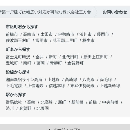
新築一戸建ては幅広い対応が可能な株式会社三方舎
お問い合わせ
市区町村から探す
前橋市
高崎市
太田市
伊勢崎市
渋川市
藤岡市
佐波郡玉村町
富岡市
児玉郡上里町
桐生市
町名から探す
富士見町時沢
金井
新町
北代田町
新田上江田町
豊城町
南町
藤岡
青柳町
倉賀野町
沿線から探す
湘南新宿ライン高海
上越線
高崎線
八高線
両毛線
上毛電鉄
上信電鉄
信越本線
東武伊勢崎線
上越新幹線
駅から探す
群馬総社
高崎
北高崎
新町
新前橋
前橋
中央前橋
渋川
倉賀野
北藤岡
ページトップへ