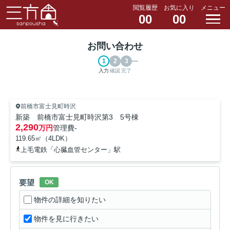
閲覧履歴
お気に入り
メニュー
00
00
お問い合わせ
入力
確認
完了
前橋市富士見町時沢
新築 前橋市富士見町時沢第3 5号棟
2,290
万円
管理費
-
119.65㎡（4LDK）
上毛電鉄「心臓血管センター」駅
要望
OK
物件の詳細を知りたい
物件を見に行きたい