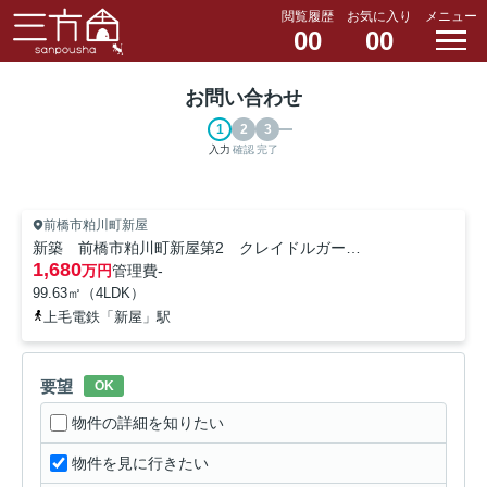
閲覧履歴
お気に入り
メニュー
00
00
お問い合わせ
入力
確認
完了
前橋市粕川町新屋
新築 前橋市粕川町新屋第2 クレイドルガーデン 1号棟
1,680
万円
管理費
-
99.63㎡（4LDK）
上毛電鉄「新屋」駅
要望
OK
物件の詳細を知りたい
物件を見に行きたい