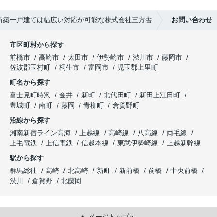
新築一戸建ては幅広い対応が可能な株式会社三方舎
お問い合わせ
市区町村から探す
前橋市
高崎市
太田市
伊勢崎市
渋川市
藤岡市
佐波郡玉村町
桐生市
富岡市
児玉郡上里町
町名から探す
富士見町時沢
金井
新町
北代田町
新田上江田町
豊城町
南町
藤岡
青柳町
倉賀野町
沿線から探す
湘南新宿ライン高海
上越線
高崎線
八高線
両毛線
上毛電鉄
上信電鉄
信越本線
東武伊勢崎線
上越新幹線
駅から探す
群馬総社
高崎
北高崎
新町
新前橋
前橋
中央前橋
渋川
倉賀野
北藤岡
ページトップへ