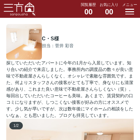
閲覧履歴
お気に入り
メニュー
00
00
C・S様
担当：菅井 彩音
探していただいたアパートに今年の1月から入居しています。知
り合いの紹介で来店しました。事務所内の調度品の数々が良い意
味で不動産屋さんらしくなく、オシャレで素敵な雰囲気です。ま
た、何よりスタッフさんの接客がとても丁寧で、身なりにも清潔
感があり、これまた良い意味で不動産屋さんらしくない（笑）。
毎回出していただいたコーヒーも美味。あくまで、賃貸契約の口
コミになりますが、しつこくない接客が好みの方にオススメで
す。少し気が早いですが、次は数年後にマイホームの相談をした
いなぁ、とも思いました。ブログも拝見しています。
1
/
2