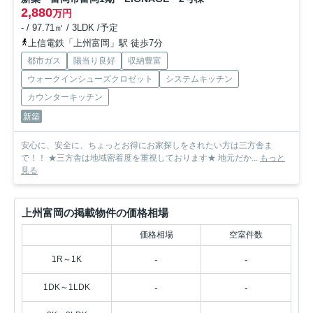
2,880
万円
- / 97.71㎡ / 3LDK /予定
上信電鉄「上州富岡」駅 徒歩7分
都市ガス
陽当り良好
収納豊富
ウォークインシューズクロゼット
システムキッチン
カウンターキッチン
新築
安心に、安全に、ちょっとお得にお家探しをされたい方は三方舎ま
で！！ ★三方舎は地域密着度を重視しております★ 地元だか...
もっと
見る
上州富岡の掲載物件の価格相場
価格相場
空室件数
-
-
1R～1K
-
-
1DK～1LDK