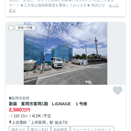
安心に、安全に、ちょっとお得にお家探しをされたい方は三方舎ま
で！！ ★三方舎は地域密着度を重視しております★ 地元だか...
もっと
見る
新築一戸建
富岡市富岡
新築 富岡市富岡1期 LiGNAGE １号棟
2,580
万円
- / 110.13㎡ / 4LDK /予定
上信電鉄「上州富岡」駅 徒歩7分
都市ガス
陽当り良好
収納豊富
ウォークインクロゼット