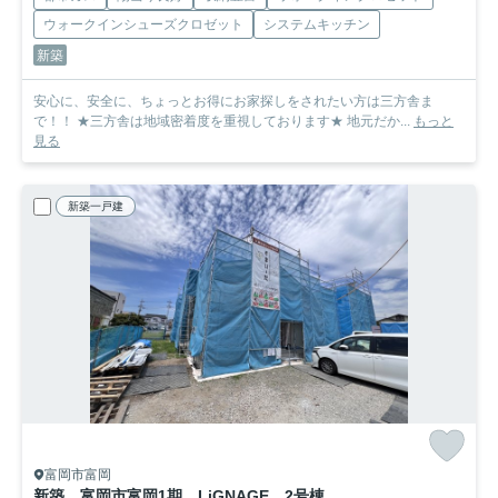
ウォークインシューズクロゼット
システムキッチン
新築
安心に、安全に、ちょっとお得にお家探しをされたい方は三方舎ま
で！！ ★三方舎は地域密着度を重視しております★ 地元だか...
もっと
見る
新築一戸建
富岡市富岡
新築 富岡市富岡1期 LiGNAGE 2号棟