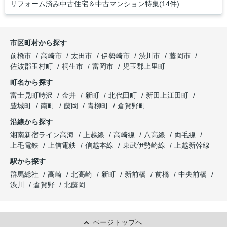
リフォーム済み中古住宅＆中古マンション特集(14件)
市区町村から探す
前橋市
高崎市
太田市
伊勢崎市
渋川市
藤岡市
佐波郡玉村町
桐生市
富岡市
児玉郡上里町
町名から探す
富士見町時沢
金井
新町
北代田町
新田上江田町
豊城町
南町
藤岡
青柳町
倉賀野町
沿線から探す
湘南新宿ライン高海
上越線
高崎線
八高線
両毛線
上毛電鉄
上信電鉄
信越本線
東武伊勢崎線
上越新幹線
駅から探す
群馬総社
高崎
北高崎
新町
新前橋
前橋
中央前橋
渋川
倉賀野
北藤岡
ページトップへ