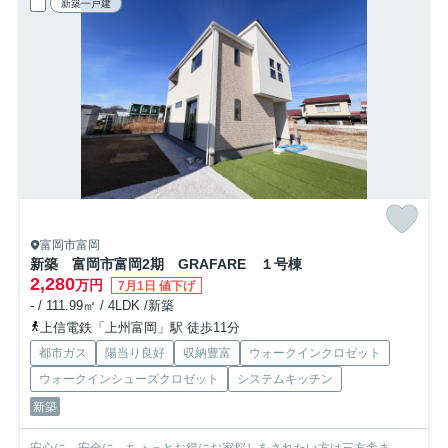
新築一戸建
富岡市富岡
新築 富岡市富岡2期 GRAFARE １号棟
2,280
万円
7月1日 値下げ
- / 111.99㎡ / 4LDK /新築
上信電鉄「上州富岡」駅 徒歩11分
都市ガス
陽当り良好
収納豊富
ウォークインクロゼット
ウォークインシューズクロゼット
システムキッチン
新築