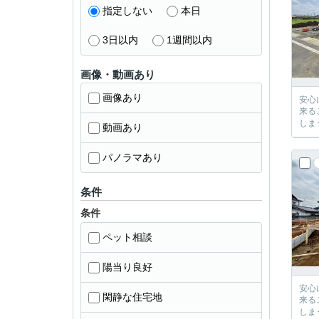
指定しない
本日
3日以内
1週間以内
画像・動画あり
画像あり
安心に、
来るご提案が必ずござい
動画あり
パノラマあり
条件
条件
ペット相談
陽当り良好
安心に、
閑静な住宅地
来るご提案が必ずござい