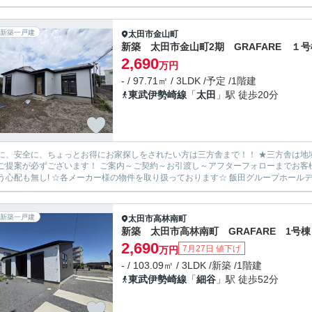
新築一戸建
太田市
金山町
新築 太田市金山町2期 GRAFARE １号
2,690
万円
- / 97.71㎡ / 3LDK /予定 /1階建
東武伊勢崎線
「
太田
」駅 徒歩20分
安全に、ちょっとお得にお家探しをされたい方は三方舎まで！！ ★三方舎は地域密着度を重視しております★ 地元だから！少人数だから！出
ます！ ご案内～ご契約～お引渡し～アフターフォローまでお客様とマンツーマン体制！ 転勤等が無い為に担当が急に変わって
新築一戸建
太田市
高林南町
新築 太田市高林南町 GRAFARE 1号棟
2,690
7月27日 値下げ
万円
- / 103.09㎡ / 3LDK /新築 /1階建
東武伊勢崎線
「
細谷
」駅 徒歩52分