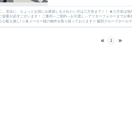
安全に、ちょっとお得にお家探しをされたい方は三方舎まで！！ ★三方舎は地域密着度を重視しております★ 地元だから！少人数だから！出
ます！ ご案内～ご契約～お引渡し～アフターフォローまでお客様とマンツーマン体制！ 転勤等が無い為に担当が急に変わって
1