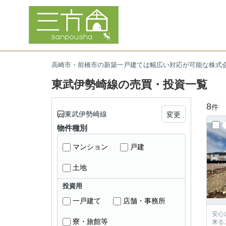
高崎市・前橋市の新築一戸建ては幅広い対応が可能な株式
東武伊勢崎線の売買・投資一覧
8
件
東武伊勢崎線
変更
物件種別
マンション
戸建
土地
投資用
一戸建て
店舗・事務所
安心に、
寮・旅館等
来るご提案が必ずござい