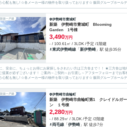
新築一戸建
伊勢崎市
豊城町
新築 伊勢崎市豊城町 Blooming
Garden 1号棟
3,490
万円
- / 100.61㎡ / 3LDK /予定 /1階建
東武伊勢崎線
「
新伊勢崎
」駅 徒歩35分
安全に、ちょっとお得にお家探しをされたい方は三方舎まで！！ ★三方舎は地域密着度を重視しております★ 地元だから！少人数だから！出
ます！ ご案内～ご契約～お引渡し～アフターフォローまでお客様とマンツーマン体制！ 転勤等が無い為に担当が急に変わって
新築一戸建
伊勢崎市
曲輪町
新築 伊勢崎市曲輪町第1 クレイドルガ
ン １号棟
2,280
万円
- / 88.29㎡ / 3LDK /予定 /2階建
両毛線
「
伊勢崎
」駅 徒歩7分