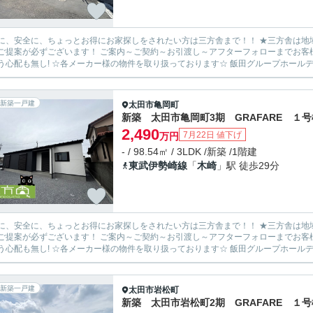
安全に、ちょっとお得にお家探しをされたい方は三方舎まで！！ ★三方舎は地域密着度を重視しております★ 地元だから！少人数だから！出
ます！ ご案内～ご契約～お引渡し～アフターフォローまでお客様とマンツーマン体制！ 転勤等が無い為に担当が急に変わって
新築一戸建
太田市
亀岡町
新築 太田市亀岡町3期 GRAFARE １号
2,490
7月22日 値下げ
万円
- / 98.54㎡ / 3LDK /新築 /1階建
東武伊勢崎線
「
木崎
」駅 徒歩29分
安全に、ちょっとお得にお家探しをされたい方は三方舎まで！！ ★三方舎は地域密着度を重視しております★ 地元だから！少人数だから！出
ます！ ご案内～ご契約～お引渡し～アフターフォローまでお客様とマンツーマン体制！ 転勤等が無い為に担当が急に変わって
新築一戸建
太田市
岩松町
新築 太田市岩松町2期 GRAFARE １号