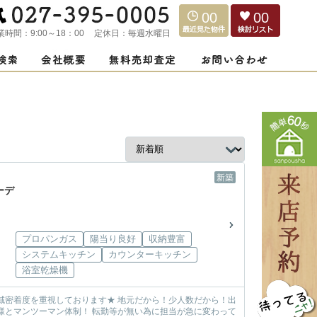
00
00
業時間：
9:00～18：00
定休日：
毎週水曜日
新築
ーデ
プロパンガス
陽当り良好
収納豊富
システムキッチン
カウンターキッチン
浴室乾燥機