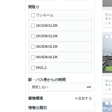
間取り
安心に、
ワンルーム
来るご提案が必ずござい
1K/1DK/1LDK
2K/2DK/2LDK
3K/3DK/3LDK
4K/4DK/4LDK
5K以上
駅・バス停からの時間
安心に、
来るご提案が必ずござい
建物構造
追加する
情報公開日