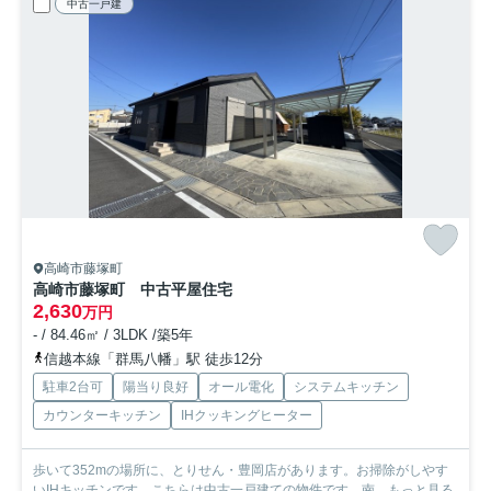
中古一戸建
高崎市藤塚町
高崎市藤塚町 中古平屋住宅
2,630
万円
- / 84.46㎡ / 3LDK /築5年
信越本線「群馬八幡」駅 徒歩12分
駐車2台可
陽当り良好
オール電化
システムキッチン
カウンターキッチン
IHクッキングヒーター
歩いて352mの場所に、とりせん・豊岡店があります。お掃除がしやす
いIHキッチンです。こちらは中古一戸建ての物件です。南...
もっと見る