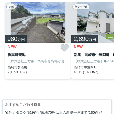
売地
新築一戸建
980
2,890
万円
万円
NEW
NEW
鼻高町売地
【株式会社三方舎】高崎市鼻高町売地！
資材置場等に適してます！
高崎市鼻高町
高崎市中豊岡町
- (1353.00㎡)
4LDK (102.68㎡)
おすすめこだわり特集
物件カタログ(519件)
敷地70坪以上の新築一戸建て(160件)