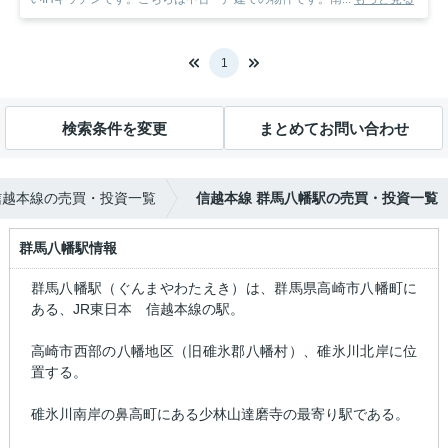
1
検索条件を変更
まとめてお問い合わせ
信越本線の売買・投資一覧
信越本線 群馬八幡駅の売買・投資一覧
群馬八幡駅情報
群馬八幡駅（ぐんまやわたえき）は、群馬県高崎市八幡町に
ある、JR東日本 信越本線の駅。
高崎市西部の八幡地区（旧碓氷郡八幡村）、碓氷川北岸に位
置する。
碓氷川南岸の鼻高町にある少林山達磨寺の最寄り駅である。