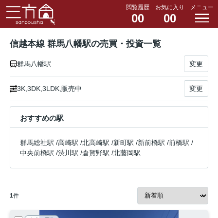
閲覧履歴
お気に入り
メニュー
00
00
信越本線 群馬八幡駅の売買・投資一覧
群馬八幡駅
変更
3K,3DK,3LDK,販売中
変更
おすすめの駅
群馬総社駅
/
高崎駅
/
北高崎駅
/
新町駅
/
新前橋駅
/
前橋駅
/
中央前橋駅
/
渋川駅
/
倉賀野駅
/
北藤岡駅
1
件