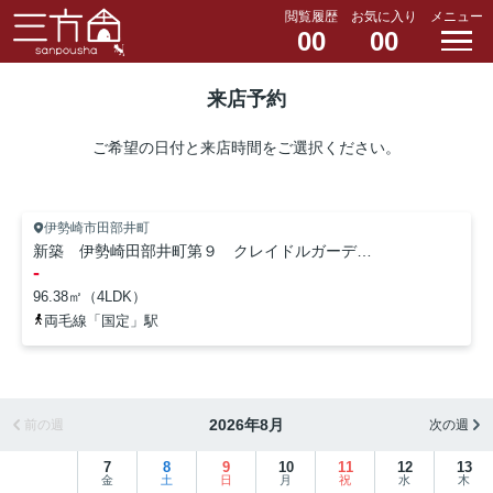
閲覧履歴
お気に入り
メニュー
00
00
来店予約
ご希望の日付と来店時間をご選択ください。
伊勢崎市田部井町
新築 伊勢崎田部井町第９ クレイドルガーデン 2号棟
-
96.38㎡（4LDK）
両毛線「国定」駅
2026年8月
前の週
次の週
7
8
9
10
11
12
13
金
土
日
月
祝
水
木