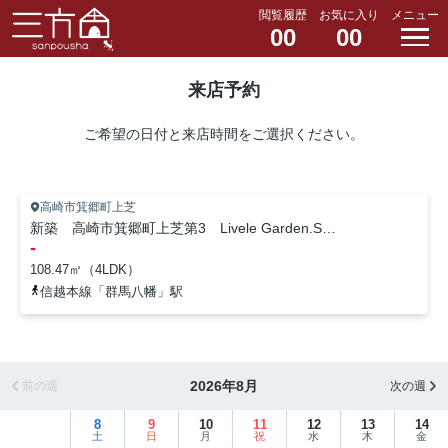
閲覧履歴
お気に入り
メニュー
00
00
来店予約
ご希望の日付と来店時間をご選択ください。
高崎市箕郷町上芝
新築 高崎市箕郷町上芝第3 Livele Garden.S １号棟
-
108.47㎡（4LDK）
信越本線「群馬八幡」駅
2026年8月
前の週
次の週
8
9
10
11
12
13
14
土
日
月
祝
水
木
金