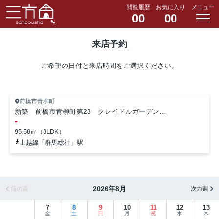
閲覧履歴
お気に入り
メニュー
00
00
来店予約
ご希望の日付と来店時間をご選択ください。
前橋市青柳町
新築 前橋市青柳町第28 クレイドルガーデン 7号棟
-
95.58㎡（3LDK）
上越線「群馬総社」駅
2026年8月
前の週
次の週
7
8
9
10
11
12
13
金
土
日
月
祝
水
木