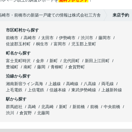
70ページ以上の調査レポートを
無料プレゼント
！
高崎市・前橋市の新築一戸建ての情報は株式会社三方舎
来店予約
市区町村から探す
前橋市
高崎市
太田市
伊勢崎市
渋川市
藤岡市
佐波郡玉村町
桐生市
富岡市
児玉郡上里町
町名から探す
富士見町時沢
金井
新町
北代田町
新田上江田町
豊城町
南町
藤岡
青柳町
倉賀野町
沿線から探す
湘南新宿ライン高海
上越線
高崎線
八高線
両毛線
上毛電鉄
上信電鉄
信越本線
東武伊勢崎線
上越新幹線
駅から探す
群馬総社
高崎
北高崎
新町
新前橋
前橋
中央前橋
渋川
倉賀野
北藤岡