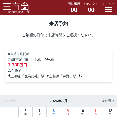
閲覧履歴
お気に入り
メニュー
00
00
来店予約
ご希望の日付と来店時間をご選択ください。
高崎市足門町
高崎市足門町 土地 2号地
1,388
万円
254.45㎡（-）
上越線「群馬総社」駅
上越線「井野」駅
-
2026年8月
前の週
次の週
6
7
8
9
10
11
12
木
金
土
日
月
祝
水