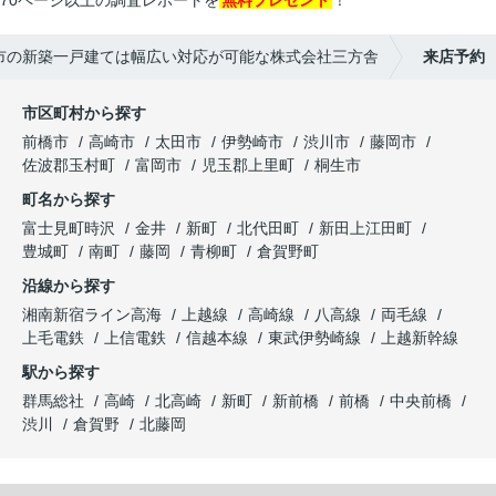
70ページ以上の調査レポートを
無料プレゼント
！
市の新築一戸建ては幅広い対応が可能な株式会社三方舎
来店予約
市区町村から探す
前橋市
高崎市
太田市
伊勢崎市
渋川市
藤岡市
佐波郡玉村町
富岡市
児玉郡上里町
桐生市
町名から探す
富士見町時沢
金井
新町
北代田町
新田上江田町
豊城町
南町
藤岡
青柳町
倉賀野町
沿線から探す
湘南新宿ライン高海
上越線
高崎線
八高線
両毛線
上毛電鉄
上信電鉄
信越本線
東武伊勢崎線
上越新幹線
駅から探す
群馬総社
高崎
北高崎
新町
新前橋
前橋
中央前橋
渋川
倉賀野
北藤岡