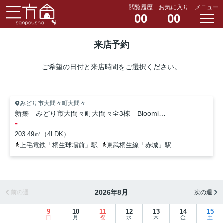
閲覧履歴
お気に入り
メニュー
00
00
来店予約
ご希望の日付と来店時間をご選択ください。
みどり市大間々町大間々
新築 みどり市大間々町大間々全3棟 Blooming Garden 2号棟
-
203.49㎡（4LDK）
上毛電鉄「桐生球場前」駅
東武桐生線「赤城」駅
2026年8月
前の週
次の週
9
10
11
12
13
14
15
日
月
祝
水
木
金
土