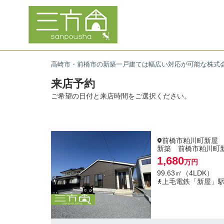
高崎市・前橋市の新築一戸建ては幅広い対応が可能な株式
来店予約
ご希望の日付と来店時間をご選択ください。
前橋市粕川町新屋
新築 前橋市粕川町
1,680
万円
99.63㎡（4LDK）
上毛電鉄「新屋」