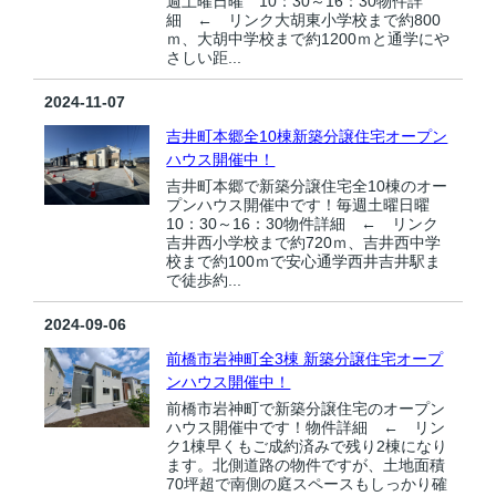
週土曜日曜 10：30～16：30物件詳
細 ← リンク大胡東小学校まで約800
ｍ、大胡中学校まで約1200ｍと通学にや
さしい距...
2024-11-07
吉井町本郷全10棟新築分譲住宅オープン
ハウス開催中！
吉井町本郷で新築分譲住宅全10棟のオー
プンハウス開催中です！毎週土曜日曜
10：30～16：30物件詳細 ← リンク
吉井西小学校まで約720ｍ、吉井西中学
校まで約100ｍで安心通学西井吉井駅ま
で徒歩約...
2024-09-06
前橋市岩神町全3棟 新築分譲住宅オープ
ンハウス開催中！
前橋市岩神町で新築分譲住宅のオープン
ハウス開催中です！物件詳細 ← リン
ク1棟早くもご成約済みで残り2棟になり
ます。北側道路の物件ですが、土地面積
70坪超で南側の庭スペースもしっかり確