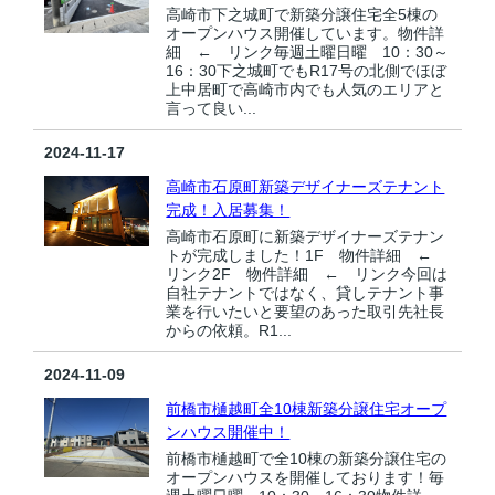
高崎市下之城町で新築分譲住宅全5棟の
オープンハウス開催しています。物件詳
細 ← リンク毎週土曜日曜 10：30～
16：30下之城町でもR17号の北側でほぼ
上中居町で高崎市内でも人気のエリアと
言って良い...
2024-11-17
高崎市石原町新築デザイナーズテナント
完成！入居募集！
高崎市石原町に新築デザイナーズテナン
トが完成しました！1F 物件詳細 ←
リンク2F 物件詳細 ← リンク今回は
自社テナントではなく、貸しテナント事
業を行いたいと要望のあった取引先社長
からの依頼。R1...
2024-11-09
前橋市樋越町全10棟新築分譲住宅オープ
ンハウス開催中！
前橋市樋越町で全10棟の新築分譲住宅の
オープンハウスを開催しております！毎