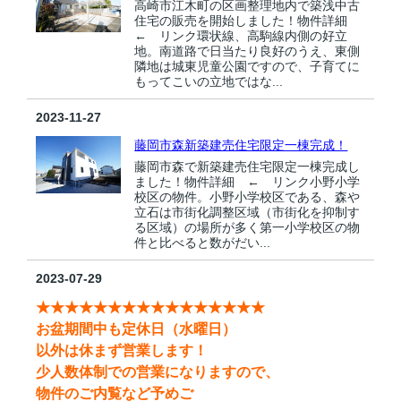
高崎市江木町の区画整理地内で築浅中古
住宅の販売を開始しました！物件詳細
← リンク環状線、高駒線内側の好立
地。南道路で日当たり良好のうえ、東側
隣地は城東児童公園ですので、子育てに
もってこいの立地ではな...
2023-11-27
藤岡市森新築建売住宅限定一棟完成！
藤岡市森で新築建売住宅限定一棟完成し
ました！物件詳細 ← リンク小野小学
校区の物件。小野小学校区である、森や
立石は市街化調整区域（市街化を抑制す
る区域）の場所が多く第一小学校区の物
件と比べると数がだい...
2023-07-29
★★★★★★★★
★★★★★★★★
お盆期間中も定休日（水曜日）
以外は休まず営業します！
少人数体制での営業になりますので、
物件のご内覧など
予めご