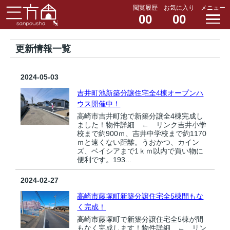
閲覧履歴
お気に入り
メニュー
00
00
更新情報一覧
2024-05-03
吉井町池新築分譲住宅全4棟オープンハ
ウス開催中！
高崎市吉井町池で新築分譲全4棟完成し
ました！物件詳細 ← リンク吉井小学
校まで約900ｍ、吉井中学校まで約1170
ｍと遠くない距離。うおかつ、カイン
ズ、ベイシアまで1ｋｍ以内で買い物に
便利です。193...
2024-02-27
高崎市藤塚町新築分譲住宅全5棟間もな
く完成！
高崎市藤塚町で新築分譲住宅全5棟が間
もなく完成します！物件詳細 ← リン