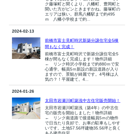
ク藤塚町と聞くより、八幡町、豊岡町と
聞いた方がピンときますかね。藤塚町の
エリアは狭い。群馬八幡駅まで約495
ｍ 八幡小学校まで約...
2024-02-13
前橋市富士見町時沢新築分譲住宅全5棟
間もなく完成！
前橋市富士見町時沢で新築分譲住宅全5
棟が間もなく完成します！物件詳細
← リンク時沢小学校まで約880ｍで安
心通学。幅員5ｍ新設の新設道路が入り
ますので、景観が綺麗です。4号棟は人
気の？！平屋建て。4...
2024-01-26
太田市岩瀬川町築浅中古住宅販売開始！
太田市岩瀬川町築浅（築4年）の中古住
宅の販売を開始しました！物件詳細
← リンク南道路で接道幅員5ｍの物件
で日当たり良好で、お車の駐車もしやす
いです。土地57.56坪建物35.56坪と良く
ある建売住宅...