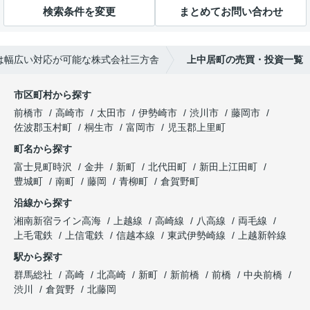
検索条件を変更
まとめてお問い合わせ
は幅広い対応が可能な株式会社三方舎
上中居町の売買・投資一覧
市区町村から探す
前橋市
高崎市
太田市
伊勢崎市
渋川市
藤岡市
佐波郡玉村町
桐生市
富岡市
児玉郡上里町
町名から探す
富士見町時沢
金井
新町
北代田町
新田上江田町
豊城町
南町
藤岡
青柳町
倉賀野町
沿線から探す
湘南新宿ライン高海
上越線
高崎線
八高線
両毛線
上毛電鉄
上信電鉄
信越本線
東武伊勢崎線
上越新幹線
駅から探す
群馬総社
高崎
北高崎
新町
新前橋
前橋
中央前橋
渋川
倉賀野
北藤岡