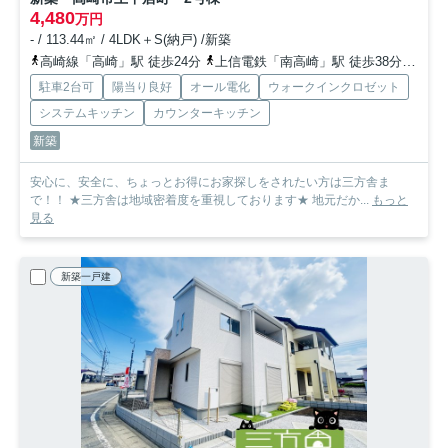
4,480
万円
- / 113.44㎡ / 4LDK＋S(納戸) /新築
高崎線「高崎」駅 徒歩24分
上信電鉄「南高崎」駅 徒歩38分
上越
駐車2台可
陽当り良好
オール電化
ウォークインクロゼット
システムキッチン
カウンターキッチン
新築
安心に、安全に、ちょっとお得にお家探しをされたい方は三方舎ま
で！！ ★三方舎は地域密着度を重視しております★ 地元だか...
もっと
見る
新築一戸建