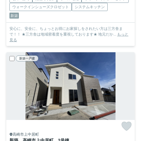
ウォークインシューズクロゼット
システムキッチン
新築
安心に、安全に、ちょっとお得にお家探しをされたい方は三方舎ま
で！！ ★三方舎は地域密着度を重視しております★ 地元だか...
もっと
見る
新築一戸建
高崎市上中居町
新築 高崎市上中居町 2号棟