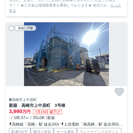
安心に、安全に、ちょっとお得にお家探しをされたい方は三方舎ま
で！！ ★三方舎は地域密着度を重視しております★ 地元だか...
もっと
見る
新築一戸建
高崎市上中居町
新築 高崎市上中居町 3号棟
3,990
万円
7月19日 値下げ
- / 105.57㎡ / 3SLDK /新築
高崎線「高崎」駅 徒歩24分
上信電鉄「南高崎」駅 徒歩38分
上越
駐車2台可
陽当り良好
オール電化
ウォークインクロゼット