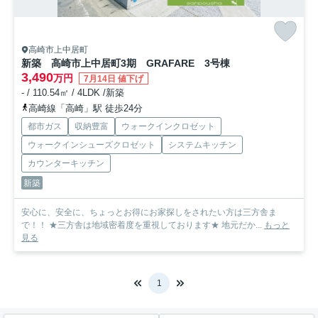
高崎市上中居町
新築 高崎市上中居町3期 GRAFARE 3号棟
3,490
万円
7月14日 値下げ
- / 110.54㎡ / 4LDK /新築
高崎線「高崎」駅 徒歩24分
都市ガス
収納豊富
ウォークインクロゼット
ウォークインシューズクロゼット
システムキッチン
カウンターキッチン
新築
安心に、安全に、ちょっとお得にお家探しをされたい方は三方舎ま
で！！ ★三方舎は地域密着度を重視しております★ 地元だか...
もっと
見る
1