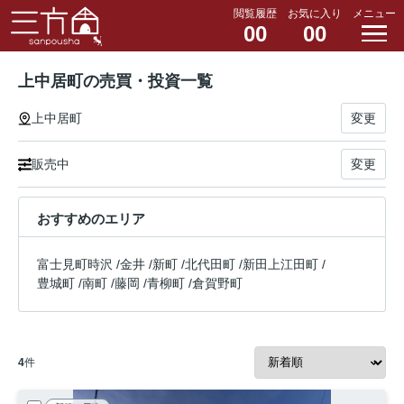
閲覧履歴
お気に入り
メニュー
00
00
上中居町の売買・投資一覧
上中居町
変更
販売中
変更
おすすめのエリア
富士見町時沢
/
金井
/
新町
/
北代田町
/
新田上江田町
/
豊城町
/
南町
/
藤岡
/
青柳町
/
倉賀野町
4
件