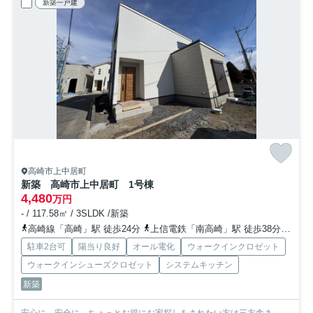
新築一戸建
高崎市上中居町
新築 高崎市上中居町 1号棟
4,480
万円
- / 117.58㎡ / 3SLDK /新築
高崎線「高崎」駅 徒歩24分
上信電鉄「南高崎」駅 徒歩38分
上越
駐車2台可
陽当り良好
オール電化
ウォークインクロゼット
ウォークインシューズクロゼット
システムキッチン
新築