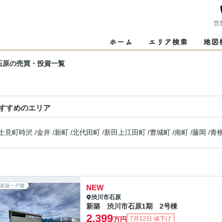
営
石原の売買・投資一覧
すすめのエリア
士見町時沢
/
金井
/
新町
/
北代田町
/
新田上江田町
/
豊城町
/
南町
/
藤岡
/
青
新築一戸建
NEW
渋川市
石原
新築 渋川市石原1期 2号棟
2,399
7月12日 値下げ
万円