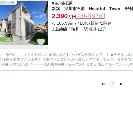
新築一戸建
渋川市
石原
新築 渋川市石原 Heartful Town B号
2,390
7月14日 値下げ
万円
- / 105.99㎡ / 4LDK /新築 /2階建
上越線
「
渋川
」駅 徒歩12分
安全に、ちょっとお得にお家探しをされたい方は三方舎まで！！ ★三方舎は地域密着度を重視しております★ 地元だから！少人数だから！出
ます！ ご案内～ご契約～お引渡し～アフターフォローまでお客様とマンツーマン体制！ 転勤等が無い為に担当が急に変わって
1