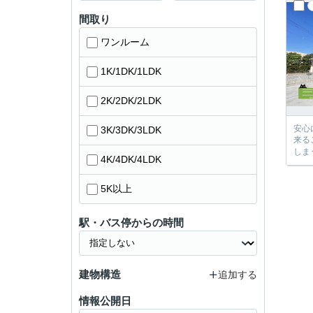
間取り
ワンルーム
1K/1DK/1LDK
2K/2DK/2LDK
安心に、
3K/3DK/3LDK
来るご提案が必ずござい
4K/4DK/4LDK
5K以上
駅・バス停からの時間
建物構造
追加する
情報公開日