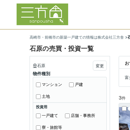
高崎市・前橋市の新築一戸建ての情報は株式会社三方舎
石原の売買・投資一覧
お
石原
変更
物件種別
富
マンション
戸建
土地
3
件
投資用
一戸建て
店舗・事務所
寮・旅館等