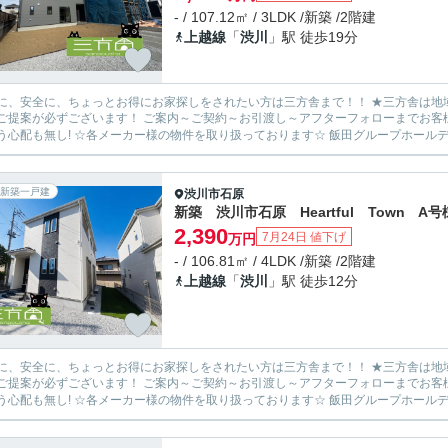
- / 107.12㎡ / 3LDK /新築 /2階建
上越線
「
渋川
」駅 徒歩19分
安全に、ちょっとお得にお家探しをされたい方は三方舎まで！！ ★三方舎は地域密着度を重視しております★ 地元だから！少人数だから！出
ます！ ご案内～ご契約～お引渡し～アフターフォローまでお客様とマンツーマン体制！ 転勤等が無い為に担当が急に変わって
新築一戸建
渋川市
石原
新築 渋川市石原 Heartful Town A号
2,390
7月24日 値下げ
万円
- / 106.81㎡ / 4LDK /新築 /2階建
上越線
「
渋川
」駅 徒歩12分
安全に、ちょっとお得にお家探しをされたい方は三方舎まで！！ ★三方舎は地域密着度を重視しております★ 地元だから！少人数だから！出
ます！ ご案内～ご契約～お引渡し～アフターフォローまでお客様とマンツーマン体制！ 転勤等が無い為に担当が急に変わって