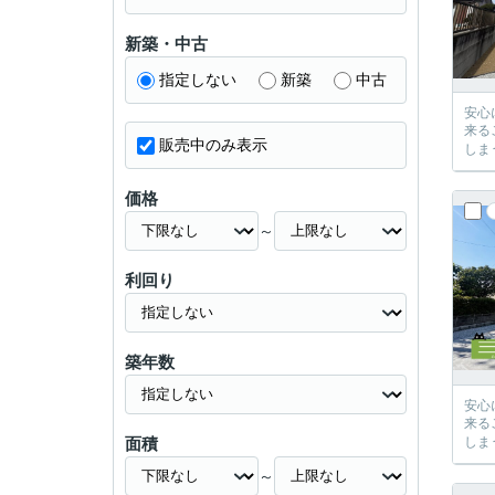
新築・中古
指定しない
新築
中古
安心に、
来るご提案が必ずござい
販売中のみ表示
価格
～
利回り
築年数
安心に、
来るご提案が必ずござい
面積
～