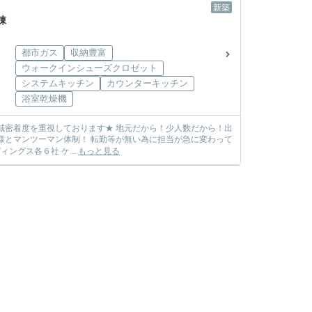
新築
棟
都市ガス
収納豊富
ウォークインシューズクロゼット
システムキッチン
カウンターキッチン
浴室乾燥機
しまう心配も無し! ☆各メーカー様の物件を取り扱っております☆ 飯田グループホールディングス各６社 ケ...
もっと見る