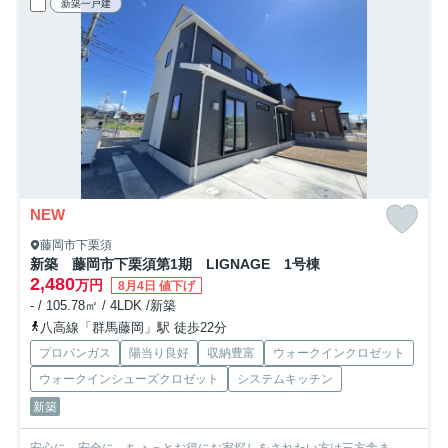
新築一戸建
NEW
藤岡市下栗須
新築 藤岡市下栗須第1期 LIGNAGE 1号棟
2,480
万円
8月4日 値下げ
- / 105.78㎡ / 4LDK /新築
八高線「群馬藤岡」駅 徒歩22分
プロパンガス
陽当り良好
収納豊富
ウォークインクロゼット
ウォークインシューズクロゼット
システムキッチン
新築