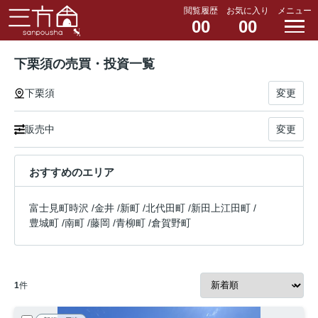
閲覧履歴
お気に入り
メニュー
00
00
下栗須の売買・投資一覧
下栗須
変更
販売中
変更
おすすめのエリア
富士見町時沢
/
金井
/
新町
/
北代田町
/
新田上江田町
/
豊城町
/
南町
/
藤岡
/
青柳町
/
倉賀野町
1
件