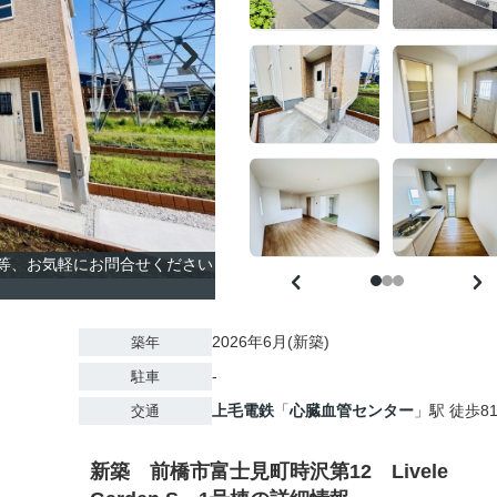
覧等、お気軽にお問合せください
2026年6月(新築)
築年
-
駐車
上毛電鉄
「
心臓血管センター
」駅 徒歩8
交通
新築 前橋市富士見町時沢第12 Livele