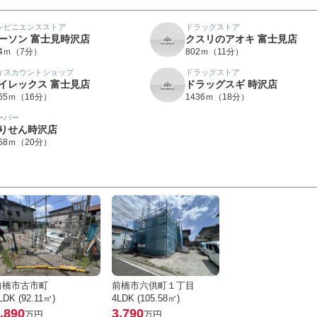
ンビニエンスストア
ドラッグストア
ーソン 富士見時沢店
クスリのアオキ 富士見店
54ｍ（7分）
802ｍ（11分）
ィスカウントショップ
ドラッグストア
イレックス 富士見店
ドラッグスギ 時沢店
265ｍ（16分）
1436ｍ（18分）
ーパー
りせん時沢店
558ｍ（20分）
前橋市古市町
前橋市六供町１丁目
LDK (92.11㎡)
4LDK (105.58㎡)
,890
3,790
万円
万円