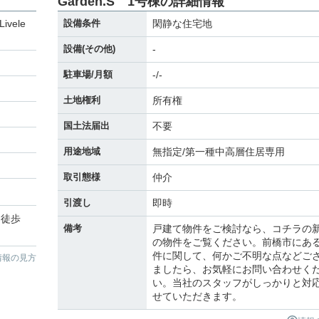
Garden.S 1号棟の詳細情報
vele
設備条件
閑静な住宅地
設備(その他)
-
駐車場/月額
-/-
土地権利
所有権
国土法届出
不要
用途地域
無指定/第一種中高層住居専用
取引態様
仲介
引渡し
即時
 徒歩
備考
戸建て物件をご検討なら、コチラの
の物件をご覧ください。前橋市にあ
件に関して、何かご不明な点などご
情報の見方
ましたら、お気軽にお問い合わせく
い。当社のスタッフがしっかりと対
せていただきます。