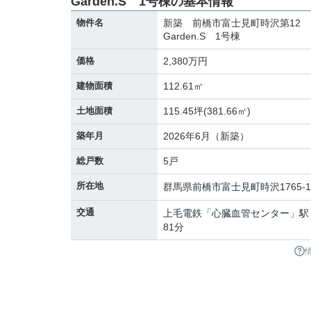
Garden.S 1号棟の基本情報
物件名
新築 前橋市富士見町時沢第12 Li
Garden.S 1号棟
価格
2,380万円
建物面積
112.61㎡
土地面積
115.45坪(381.66㎡)
築年月
2026年6月（新築）
総戸数
5戸
所在地
群馬県
前橋市
富士見町時沢
1765-1
交通
上毛電鉄
「
心臓血管センター
」駅
81分