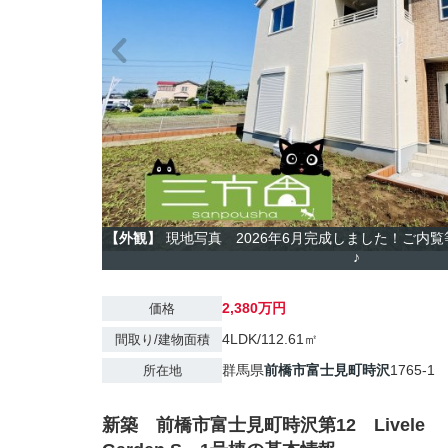
【外観】
現地写真 2026年6月完成しました！ご内
♪
2,380万円
価格
4LDK/112.61㎡
間取り/建物面積
群馬県
前橋市
富士見町時沢
1765-1
所在地
新築 前橋市富士見町時沢第12 Livele