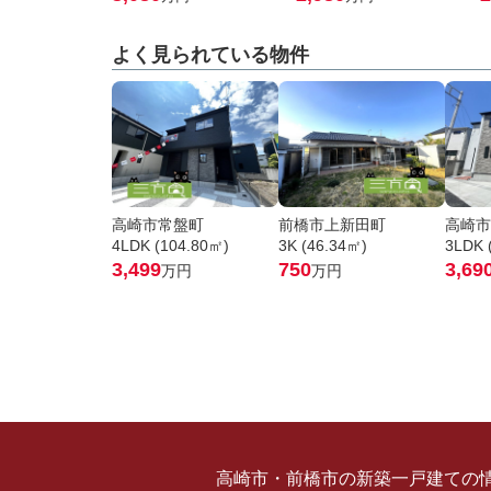
よく見られている物件
高崎市常盤町
前橋市上新田町
高崎市
4LDK (104.80㎡)
3K (46.34㎡)
3LDK 
3,499
750
3,69
万円
万円
高崎市・前橋市の新築一戸建ての