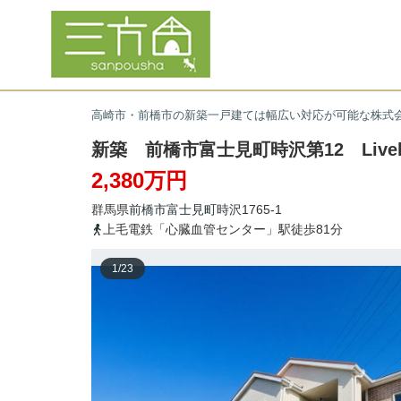
高崎市・前橋市の新築一戸建ては幅広い対応が可能な株式
新築 前橋市富士見町時沢第12 Livele 
2,380万円
群馬県
前橋市
富士見町時沢
1765-1
上毛電鉄「心臓血管センター」駅徒歩81分
1
/
23