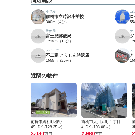
周辺施設
小学校
コ
前橋市立時沢小学校
ロ
300ｍ（4分）
5
郵便局
デ
富士見郵便局
ダ
1229ｍ（16分）
1
スイーツ
ス
不二家 とりせん時沢店
と
1555ｍ（20分）
1
近隣の物件
前橋市総社町植野
前橋市天川原町１丁目
4SLDK (128.35㎡)
4LDK (103.08㎡)
3
3,080
2,980
2
万円
万円