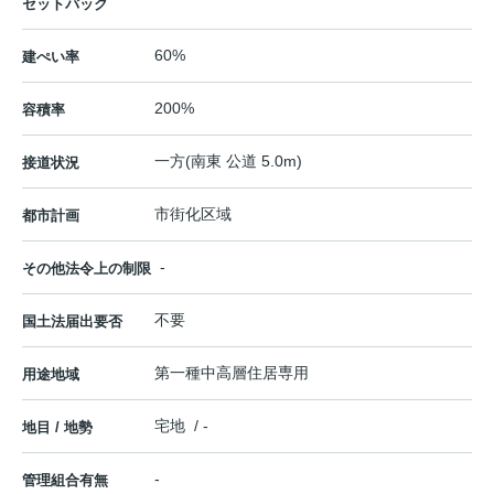
セットバック
60%
建ぺい率
200%
容積率
一方(南東 公道 5.0m)
接道状況
市街化区域
都市計画
-
その他法令上の制限
不要
国土法届出要否
第一種中高層住居専用
用途地域
宅地 / -
地目 / 地勢
-
管理組合有無