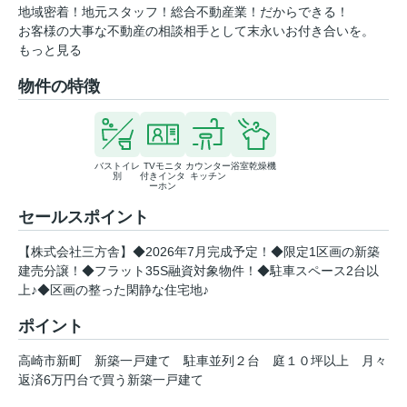
地域密着！地元スタッフ！総合不動産業！だからできる！
お客様の大事な不動産の相談相手として末永いお付き合いを。
もっと見る
物件の特徴
バストイレ
TVモニタ
カウンター
浴室乾燥機
別
付きインタ
キッチン
ーホン
セールスポイント
【株式会社三方舎】◆2026年7月完成予定！◆限定1区画の新築
建売分譲！◆フラット35S融資対象物件！◆駐車スペース2台以
上♪◆区画の整った閑静な住宅地♪
ポイント
高崎市新町
新築一戸建て
駐車並列２台
庭１０坪以上
月々
返済6万円台で買う新築一戸建て