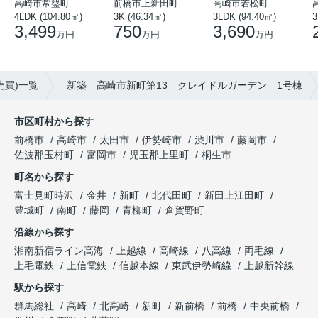
高崎市常盤町
前橋市上新田町
高崎市若松町
3
4LDK (104.80㎡)
3K (46.34㎡)
3LDK (94.40㎡)
3,499
750
3,690
万円
万円
万円
売買)一覧
新築 高崎市新町第13 クレイドルガーデン 1号棟
市区町村から探す
前橋市
高崎市
太田市
伊勢崎市
渋川市
藤岡市
佐波郡玉村町
富岡市
児玉郡上里町
桐生市
町名から探す
富士見町時沢
金井
新町
北代田町
新田上江田町
豊城町
南町
藤岡
青柳町
倉賀野町
沿線から探す
湘南新宿ライン高海
上越線
高崎線
八高線
両毛線
上毛電鉄
上信電鉄
信越本線
東武伊勢崎線
上越新幹線
駅から探す
群馬総社
高崎
北高崎
新町
新前橋
前橋
中央前橋