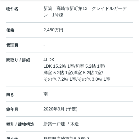
新築 高崎市新町第13 クレイドルガーデ
物件名
ン 1号棟
2,480万円
価格
-
管理費
4LDK
間取り / 詳細
LDK 15.2帖 1室
/
和室 5.2帖 1室
/
洋室 5.2帖 1室
/
洋室 5.2帖 1室
/
その他 7.2帖 1室
/
その他 3.0帖 1室
南
向き
2026年9月 (予定)
築年月
新築一戸建 / 木造
種別 / 建物構造
群馬県
高崎市
新町
889-3