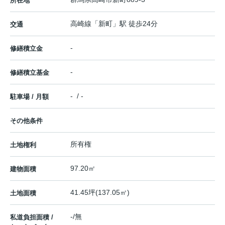
所在地
高崎線
「
新町
」駅 徒歩24分
交通
-
修繕積立金
-
修繕積立基金
- / -
駐車場 / 月額
その他条件
所有権
土地権利
97.20㎡
建物面積
41.45坪(137.05㎡)
土地面積
-/無
私道負担面積 /