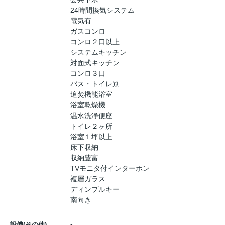
24時間換気システム
電気有
ガスコンロ
コンロ２口以上
システムキッチン
対面式キッチン
コンロ３口
バス・トイレ別
追焚機能浴室
浴室乾燥機
温水洗浄便座
トイレ２ヶ所
浴室１坪以上
床下収納
収納豊富
TVモニタ付インターホン
複層ガラス
ディンプルキー
南向き
-
設備(その他)