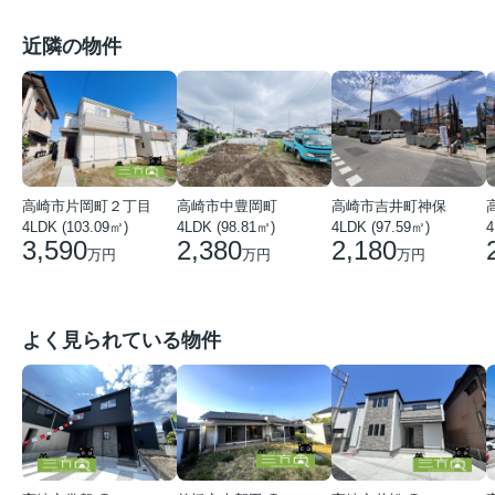
近隣の物件
高崎市片岡町２丁目
高崎市中豊岡町
高崎市吉井町神保
4LDK (103.09㎡)
4LDK (98.81㎡)
4LDK (97.59㎡)
4
3,590
2,380
2,180
万円
万円
万円
よく見られている物件