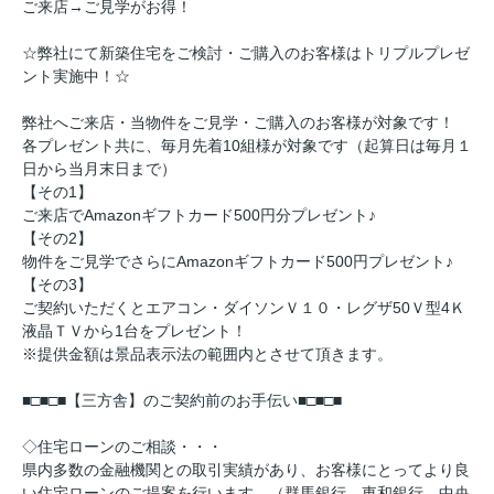
ご来店→ご見学がお得！
☆弊社にて新築住宅をご検討・ご購入のお客様はトリプルプレゼ
ント実施中！☆
弊社へご来店・当物件をご見学・ご購入のお客様が対象です！
各プレゼント共に、毎月先着10組様が対象です（起算日は毎月１
日から当月末日まで）
【その1】
ご来店でAmazonギフトカード500円分プレゼント♪
【その2】
物件をご見学でさらにAmazonギフトカード500円プレゼント♪
【その3】
ご契約いただくとエアコン・ダイソンＶ１０・レグザ50Ｖ型4Ｋ
液晶ＴＶから1台をプレゼント！
※提供金額は景品表示法の範囲内とさせて頂きます。
■□■□■【三方舎】のご契約前のお手伝い■□■□■
◇住宅ローンのご相談・・・
県内多数の金融機関との取引実績があり、お客様にとってより良
い住宅ローンのご提案を行います。（群馬銀行、東和銀行、中央