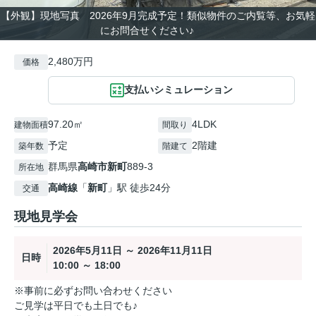
【外観】現地写真 2026年9月完成予定！類似物件のご内覧等、お気軽
にお問合せください♪
2,480万円
価格
支払いシミュレーション
97.20㎡
4LDK
建物面積
間取り
予定
2階建
築年数
階建て
群馬県
高崎市
新町
889-3
所在地
高崎線
「
新町
」駅 徒歩24分
交通
現地見学会
2026年5月11日 ～ 2026年11月11日
日時
10:00 ～ 18:00
※事前に必ずお問い合わせください
ご見学は平日でも土日でも♪