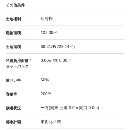
その他条件
所有権
土地権利
103.09㎡
建物面積
69.31坪(229.14㎡)
土地面積
0.00㎡/無 0.00㎡
私道負担面積 /
セットバック
60%
建ぺい率
200%
容積率
一方(南東 公道 6.0m 間口 0.0m)
接道状況
市街化区域
都市計画