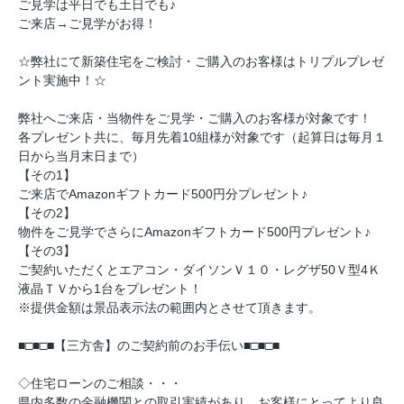
ご見学は平日でも土日でも♪
ご来店→ご見学がお得！
☆弊社にて新築住宅をご検討・ご購入のお客様はトリプルプレゼ
ント実施中！☆
弊社へご来店・当物件をご見学・ご購入のお客様が対象です！
各プレゼント共に、毎月先着10組様が対象です（起算日は毎月１
日から当月末日まで）
【その1】
ご来店でAmazonギフトカード500円分プレゼント♪
【その2】
物件をご見学でさらにAmazonギフトカード500円プレゼント♪
【その3】
ご契約いただくとエアコン・ダイソンＶ１０・レグザ50Ｖ型4Ｋ
液晶ＴＶから1台をプレゼント！
※提供金額は景品表示法の範囲内とさせて頂きます。
■□■□■【三方舎】のご契約前のお手伝い■□■□■
◇住宅ローンのご相談・・・
県内多数の金融機関との取引実績があり、お客様にとってより良