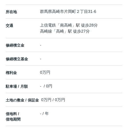
群馬県
高崎市
片岡町
２丁目31-6
所在地
上信電鉄
「
南高崎
」駅 徒歩28分
交通
高崎線
「
高崎
」駅 徒歩27分
-
修繕積立金
-
修繕積立基金
0万円
権利金
- / 0円
駐車場 / 月額
0万円 / 0万円
土地の敷金 / 保証金
- / 年
借地料 /
借地期間