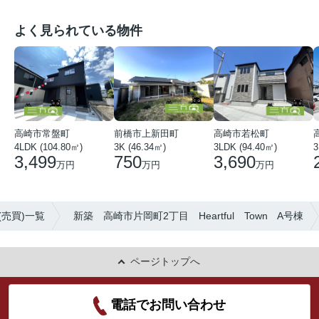
よく見られている物件
高崎市常盤町
前橋市上新田町
高崎市若松町
3
4LDK (104.80㎡)
3K (46.34㎡)
3LDK (94.40㎡)
3,499
750
3,690
万円
万円
万円
(売買)一覧
新築 高崎市片岡町2丁目 Heartful Town A号棟
ページトップへ
電話でお問い合わせ