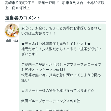
高崎市片岡町2丁目
新築一戸建て
駐車並列３台
土地60坪以
上
庭10坪以上
担当者のコメント
安心に、安全に、ちょっとお得にお家探しをされた
い方は三方舎まで！！
山田 拓朗
★三方舎は地域密着度を重視しております★
地元だから！少人数だから！出来るご提案が必ずご
ざいます！
ご案内～ご契約～お引渡し～アフターフォローまで
お客様とマンツーマン体制！
転勤等が無い為に担当が急に変わってしまう心配も
無し!
☆各メーカー様の物件を取り扱っております☆
飯田グループホールディングス各６社