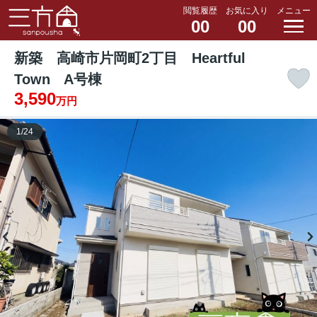
閲覧履歴
お気に入り
メニュー
00
00
新築 高崎市片岡町2丁目 Heartful
Town A号棟
3,590
万円
1
/
24