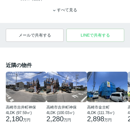
すべて見る
メールで共有する
LINEで共有する
近隣の物件
高崎市吉井町神保
高崎市吉井町神保
高崎市金古町
4LDK (97.59㎡)
4LDK (100.03㎡)
4LDK (111.78㎡)
4
2,180
2,280
2,898
万円
万円
万円