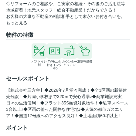
◇リフォームのご相談や、ご実家の相続・その後のご活用法等
地域密着！地元スタッフ！総合不動産業！だからできる！
お客様の大事な不動産の相談相手として末永いお付き合いを。
もっと見る
物件の特徴
バストイレ
TVモニタ
カウンター
浴室乾燥機
別
付きインタ
キッチン
ーホン
セールスポイント
【株式会社三方舎】◆2026年7月堂々完成！◆全3区画の新築建
売分譲！◆片岡小学校まで320ｍで安心通学♪◆商業施設充実、
日々の生活便利！◆フラット35S融資対象物件！◆駐車スペース
3台以上♪◆区画の整った閑静な住宅地♪◆人気の都市ガスエリ
ア！◆国道17号線へのアクセス良好！◆土地面積60坪以上！
ポイント