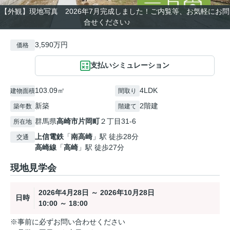
【外観】現地写真 2026年7月完成しました！ご内覧等、お気軽にお問
合せください♪
3,590万円
価格
支払いシミュレーション
103.09㎡
4LDK
建物面積
間取り
新築
2階建
築年数
階建て
群馬県
高崎市
片岡町
２丁目31-6
所在地
上信電鉄
「
南高崎
」駅 徒歩28分
交通
高崎線
「
高崎
」駅 徒歩27分
現地見学会
2026年4月28日 ～ 2026年10月28日
日時
10:00 ～ 18:00
※事前に必ずお問い合わせください