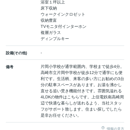
浴室１坪以上
床下収納
ウォークインクロゼット
収納豊富
TVモニタ付インターホン
複層ガラス
ディンプルキー
-
設備(その他)
片岡小学校が通学範囲内、学校まで徒歩4分。
備考
高崎市立片岡中学校が徒歩12分で通学にも便
利です。生活柄、来客の多い方にお勧めの3台
分の駐車スペースがあります。お湯を沸かし
直せる追い焚き機能付きです。雰囲気溢れる
4LDKの物件はこちらです。上信電鉄南高崎周
辺で快適な暮らしが送れるよう、当社スタッ
フがサポート致します。住まい探しでしたら
是非お任せください。
情報の見方