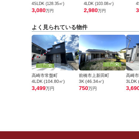
4SLDK (128.35㎡)
4LDK (103.08㎡)
4
3,080
2,980
3
万円
万円
よく見られている物件
高崎市常盤町
前橋市上新田町
高崎市
4LDK (104.80㎡)
3K (46.34㎡)
3LDK 
3,499
750
3,69
万円
万円