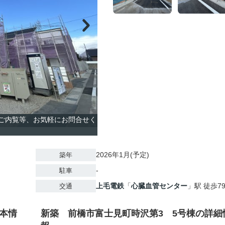
のご内覧等、お気軽にお問合せく
2026年1月(予定)
築年
-
駐車
上毛電鉄
「
心臓血管センター
」駅 徒歩7
交通
本情
新築 前橋市富士見町時沢第3 5号棟の詳細