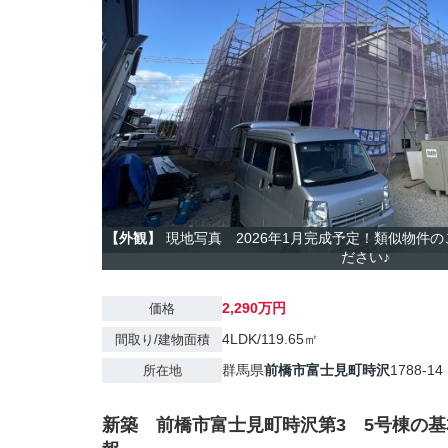
【外観】
現地写真 2026年1月完成予定！類似物件
ださい♪
2,290万円
価格
4LDK/119.65㎡
間取り/建物面積
群馬県
前橋市
富士見町時沢
1788-14
所在地
新築 前橋市富士見町時沢第3 5号棟の基