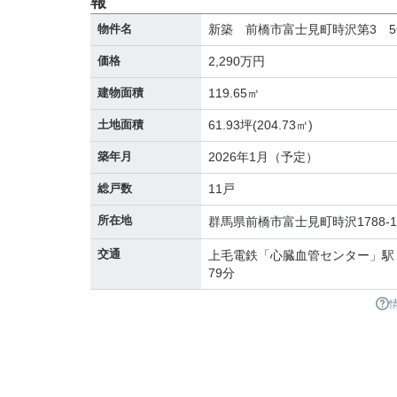
報
物件名
新築 前橋市富士見町時沢第3 
価格
2,290万円
建物面積
119.65㎡
土地面積
61.93坪(204.73㎡)
築年月
2026年1月（予定）
総戸数
11戸
所在地
群馬県
前橋市
富士見町時沢
1788-
交通
上毛電鉄
「
心臓血管センター
」駅
79分