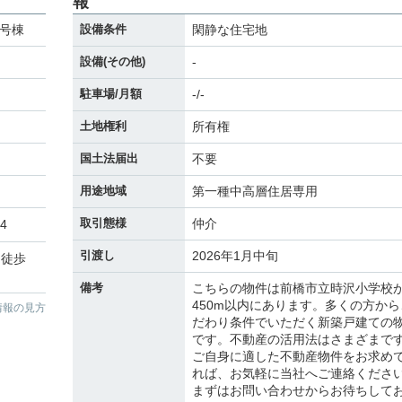
報
5号棟
設備条件
閑静な住宅地
設備(その他)
-
駐車場/月額
-/-
土地権利
所有権
国土法届出
不要
用途地域
第一種中高層住居専用
取引態様
仲介
14
引渡し
2026年1月中旬
 徒歩
備考
こちらの物件は前橋市立時沢小学校
450m以内にあります。多くの方から
情報の見方
だわり条件でいただく新築戸建ての
です。不動産の活用法はさまざまで
ご自身に適した不動産物件をお求め
れば、お気軽に当社へご連絡くださ
まずはお問い合わせからお待ちして