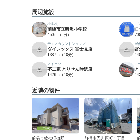
周辺施設
小学校
コ
前橋市立時沢小学校
ロ
450ｍ（6分）
7
ディスカウントショップ
郵
ダイレックス 富士見店
富
1387ｍ（18分）
1
スイーツ
ス
不二家 とりせん時沢店
と
1426ｍ（18分）
1
近隣の物件
前橋市総社町植野
前橋市天川原町１丁目