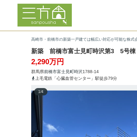
高崎市・前橋市の新築一戸建ては幅広い対応が可能な株式
新築 前橋市富士見町時沢第3 5号棟
2,290万円
群馬県
前橋市
富士見町時沢
1788-14
上毛電鉄「心臓血管センター」駅徒歩79分
1
/
4