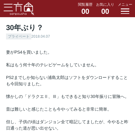
閲覧履歴
お気に入り
メニュー
00
00
30年ぶり？
プライベート
2018.04.07
妻がPS4を買いました。
私はもう何十年のテレビゲームをしていません。
PS2までしか知らない浦島太郎はソフトをダウンロードすること
も今回知りました。
懐かしの「ドラクエⅡ、Ⅲ」もできると知り30年振りに冒険へ。
昔は難しいと感じたことも今やってみると非常に簡単。
但し、
子供の頃はダンジョン全て暗記してましたが、今やると昨
日通った道が思い出せない。