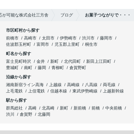
応が可能な株式会社三方舎
ブログ
お菓子つながりで・・・
市区町村から探す
前橋市
高崎市
太田市
伊勢崎市
渋川市
藤岡市
佐波郡玉村町
富岡市
児玉郡上里町
桐生市
町名から探す
富士見町時沢
金井
新町
北代田町
新田上江田町
豊城町
南町
藤岡
青柳町
倉賀野町
沿線から探す
湘南新宿ライン高海
上越線
高崎線
八高線
両毛線
上毛電鉄
上信電鉄
信越本線
東武伊勢崎線
上越新幹線
駅から探す
群馬総社
高崎
北高崎
新町
新前橋
前橋
中央前橋
渋川
倉賀野
北藤岡