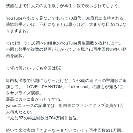
残酷なまでに人気のある歌手が再生回数で表示されてしまう。
YouTubeをあまり見ないであろう70歳代、80歳代に支持される
演歌歌手とかは、不利になるとは思うけど、大まかな目安にはな
りますよね。
では1/8 9：10調べのNHKのYouTube再生回数を抜粋します。
※同じ歌手で複数の動画が上がっている場合は再生回数の多い動
画を記載。
まずは何といっても今回はBZ
紅白初出場で話題にもなったけど、NHK朝の連ドラの主題歌に追
加して、「LOVE PHANTOM」「ultra soul」の誰もが知る2曲
をサプライズ演奏。
最高にカッコ良かったですね。
yahooニュースの記事では、紅白後にファンククラブ会員が1万
人増えたとか。
そんなBZの再生回数は764万回と首位。
続いて米津玄師「さよーならまたいつか！」再生回数611万回。