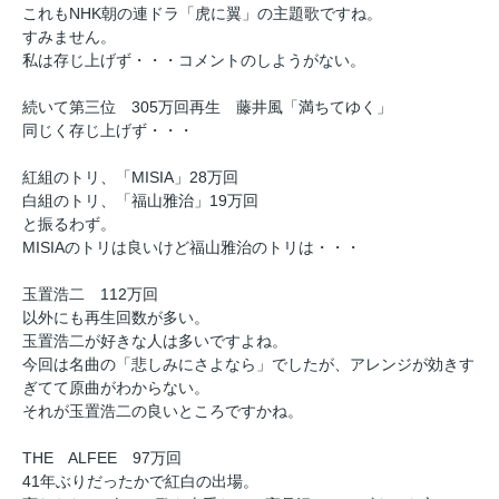
これもNHK朝の連ドラ「虎に翼」の主題歌ですね。
すみません。
私は存じ上げず・・・コメントのしようがない。
続いて第三位 305万回再生 藤井風「満ちてゆく」
同じく存じ上げず・・・
紅組のトリ、「MISIA」28万回
白組のトリ、「福山雅治」19万回
と振るわず。
MISIAのトリは良いけど福山雅治のトリは・・・
玉置浩二 112万回
以外にも再生回数が多い。
玉置浩二が好きな人は多いですよね。
今回は名曲の「悲しみにさよなら」でしたが、アレンジが効きす
ぎてて原曲がわからない。
それが玉置浩二の良いところですかね。
THE ALFEE 97万回
41年ぶりだったかで紅白の出場。