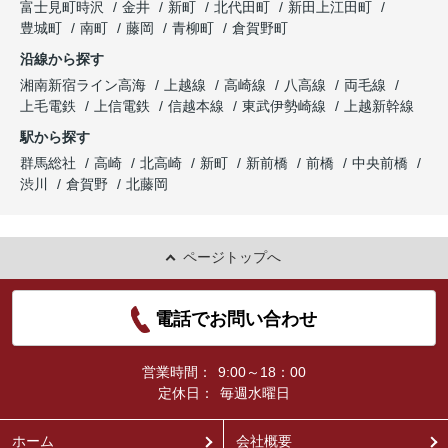
富士見町時沢
金井
新町
北代田町
新田上江田町
豊城町
南町
藤岡
青柳町
倉賀野町
沿線から探す
湘南新宿ライン高海
上越線
高崎線
八高線
両毛線
上毛電鉄
上信電鉄
信越本線
東武伊勢崎線
上越新幹線
駅から探す
群馬総社
高崎
北高崎
新町
新前橋
前橋
中央前橋
渋川
倉賀野
北藤岡
ページトップへ
電話でお問い合わせ
営業時間：
9:00～18：00
定休日：
毎週水曜日
ホーム
会社概要