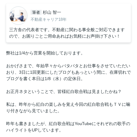
杉山 智一
筆者
不動産キャリア18年
三方舎の代表者です。不動産に関わる事全般ご対応できます
ので、お困りごとご用命あればお気軽にお声掛け下さい！
弊社は1/4から営業を開始しております。
おかげさまで、年始早々からバタバタとお仕事をさせていただい
おり、3日に1回更新にしたブログもあっという間に、在庫切れで
ブログを書く本日は1/8（水）の定休日。
お正月ネタということで、皆様紅白歌合戦は見ましたかね？
私は、昨年から紅白の楽しみを覚え今回の紅白歌合戦もＴＶに噛
り付きながら見ていました。
昨年も書きましたが、紅白歌合戦はYouTubeにそれぞれの歌手の
ハイライトをUPしています。