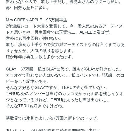
変わらない3人で、歌も上手だし、高見沢さんのギターも良い。
再生回数も意外に多い。
Mrs.GREEN APPLE 95万回再生
2年連続レコード大賞を受賞して、今一番人気のあるアーティス
トと思いきや、再生回数では玉置浩二、ALFEEに及ばず。
意外にも再生回数が伸びない。
歌も、演奏も上手なので実力派アーティストなのは言うまでもあ
りませんが、人気の陰りを感じます。
確か昨年は再生回数も多かったはず。
GLAY 67万回 私はGLAY世代で、誰もがGLAYが好きだった。
カラオケで歌わない人はいないし、私はバンドでも「誘惑」のコ
ピーをした記憶がある。
そんな大好きなGLAYですが、TERUの声が出ていない。
TERU以外のメンバーは当時のカッコ良かった面影を残しイケオ
ジとなっているけれど、TERUは太ったし声は出ないし。
そんなTERUも好きですけどね。
演歌界では氷川きよしが57万回と断トツのトップ。
あいみょん 24万回と昨年に続き再開回数は少ない。