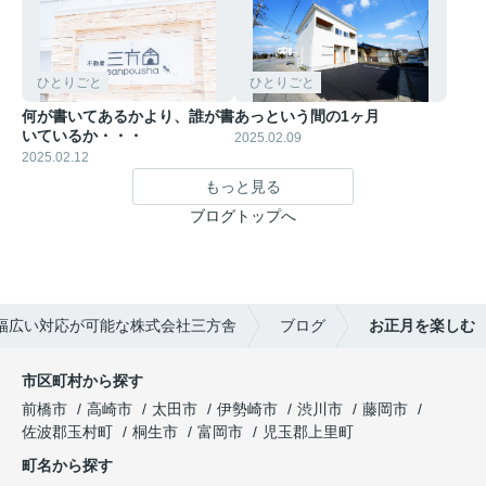
ひとりごと
ひとりごと
何が書いてあるかより、誰が書
あっという間の1ヶ月
いているか・・・
2025.02.09
2025.02.12
もっと見る
ブログトップへ
幅広い対応が可能な株式会社三方舎
ブログ
お正月を楽しむ
市区町村から探す
前橋市
高崎市
太田市
伊勢崎市
渋川市
藤岡市
佐波郡玉村町
桐生市
富岡市
児玉郡上里町
町名から探す