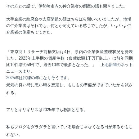
その方との話で、伊勢崎市内の仲介業者の倒産の話も聞きました。
大手企業の統廃合や支店閉鎖の話はちらほら聞いていましたが、地場
の仲介業者はそれでも、何とか耐えている感じでしたが、いよいよ仲
介業者の倒産もでてきた。
「東京商工リサーチ前橋支店は4日、県内の企業倒産整理状況を発表
した。2023年上半期の倒産件数（負債総額1千万円以上）は前年同期
比19件増の59件で、過去10年で最多となった。」
上毛新聞のネット
ニュースより。
2025年は試練の年になりそうです。
景気の良い時に悪い時を想定し、もしもの準備ができていたかを試さ
れる。
アリとキリギリスは2025年でも教訓となる。
私もブログをダラダラと書いている場合じゃなくなる日が来るかもし
れない。