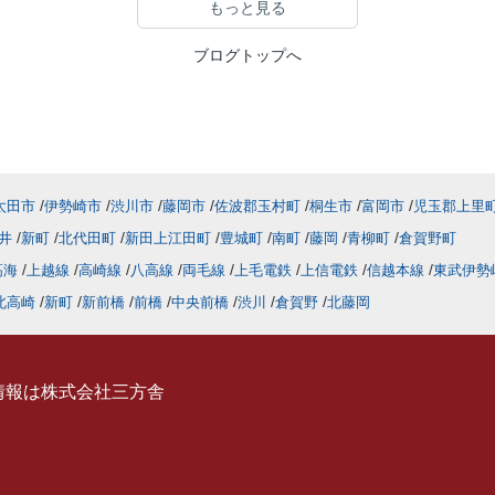
もっと見る
ブログトップへ
太田市
伊勢崎市
渋川市
藤岡市
佐波郡玉村町
桐生市
富岡市
児玉郡上里
井
新町
北代田町
新田上江田町
豊城町
南町
藤岡
青柳町
倉賀野町
高海
上越線
高崎線
八高線
両毛線
上毛電鉄
上信電鉄
信越本線
東武伊勢
北高崎
新町
新前橋
前橋
中央前橋
渋川
倉賀野
北藤岡
情報は株式会社三方舎