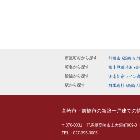
市区町村から探す
前橋市
高崎市
町名から探す
富士見町時沢
金
沿線から探す
湘南新宿ライン
駅から探す
群馬総社
高崎
高崎市・前橋市の新築一戸建ての
〒370-0031 群馬県高崎市上大類町909-3
TEL：027-395-0005