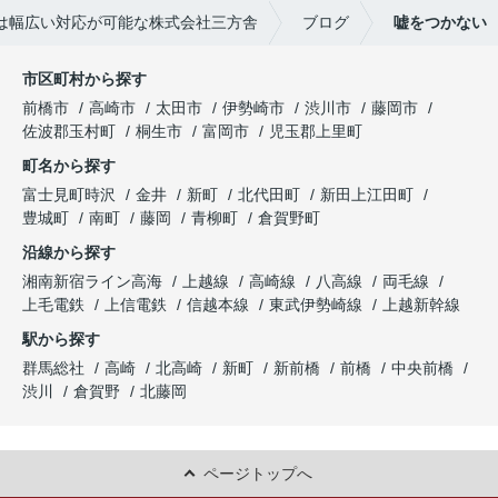
は幅広い対応が可能な株式会社三方舎
ブログ
嘘をつかない
市区町村から探す
前橋市
高崎市
太田市
伊勢崎市
渋川市
藤岡市
佐波郡玉村町
桐生市
富岡市
児玉郡上里町
町名から探す
富士見町時沢
金井
新町
北代田町
新田上江田町
豊城町
南町
藤岡
青柳町
倉賀野町
沿線から探す
湘南新宿ライン高海
上越線
高崎線
八高線
両毛線
上毛電鉄
上信電鉄
信越本線
東武伊勢崎線
上越新幹線
駅から探す
群馬総社
高崎
北高崎
新町
新前橋
前橋
中央前橋
渋川
倉賀野
北藤岡
ページトップへ