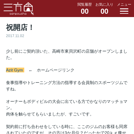
閲覧履歴
お気に入り
メニュー
00
00
祝開店！
2017.11.02
少し前にご契約頂いた、高崎市東貝沢町の店舗がオープンしまし
た。
Azit Gym
← ホームページリンク
食事指導やトレーニング方法の指導する会員制のスポーツジムで
すね。
オーナーもボディビルの大会に出ている方でかなりのマッチョマ
ン。
肉体を触らせてもらいましたが、すごいです。
契約前に打ち合わせをしている時に、ここのジムのお客様も同席
されていたのですが、その方は3か月位？だったかで20ｋｇ痩せ