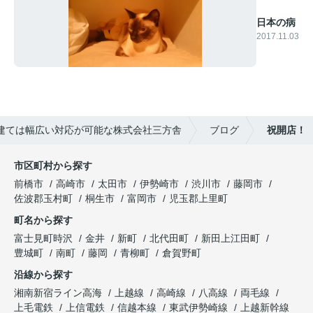
日本の病
2017.11.03
建ては幅広い対応が可能な株式会社三方舎
ブログ
祝開店！
市区町村から探す
前橋市
高崎市
太田市
伊勢崎市
渋川市
藤岡市
佐波郡玉村町
桐生市
富岡市
児玉郡上里町
町名から探す
富士見町時沢
金井
新町
北代田町
新田上江田町
豊城町
南町
藤岡
青柳町
倉賀野町
沿線から探す
湘南新宿ライン高海
上越線
高崎線
八高線
両毛線
上毛電鉄
上信電鉄
信越本線
東武伊勢崎線
上越新幹線