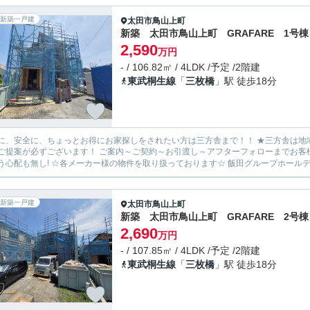
新築一戸建
太田市
鳥山上町
新築 太田市鳥山上町 GRAFARE 1号棟
2,590
万円
- / 106.82㎡ / 4LDK /予定 /2階建
東武桐生線
「
三枚橋
」駅 徒歩18分
安全に、ちょっとお得にお家探しをされたい方は三方舎まで！！ ★三方舎は地域密着度を重視しております★ 地元だから！少人数だから！出
ます！ ご案内～ご契約～お引渡し～アフターフォローまでお客様とマンツーマン体制！ 転勤等が無い為に担当が急に変わって
新築一戸建
太田市
鳥山上町
新築 太田市鳥山上町 GRAFARE 2号棟
2,690
万円
- / 107.85㎡ / 4LDK /予定 /2階建
東武桐生線
「
三枚橋
」駅 徒歩18分