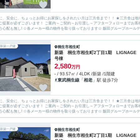
安全に、ちょっとお得にお家探しをされたい方は三方舎まで！！ ★三方舎は地域密着度を重視しております★ 地元だから！少人数だから！出
ます！ ご案内～ご契約～お引渡し～アフターフォローまでお客様とマンツーマン体制！ 転勤等が無い為に担当が急に変わって
新築一戸建
桐生市
相生町
新築 桐生市相生町2丁目1期 LIGNAGE 
号棟
2,580
万円
- / 93.57㎡ / 4LDK /新築 /1階建
東武桐生線
「
相老
」駅 徒歩7分
安全に、ちょっとお得にお家探しをされたい方は三方舎まで！！ ★三方舎は地域密着度を重視しております★ 地元だから！少人数だから！出
ます！ ご案内～ご契約～お引渡し～アフターフォローまでお客様とマンツーマン体制！ 転勤等が無い為に担当が急に変わって
新築一戸建
桐生市
相生町
新築 桐生市相生町2丁目1期 LIGNAGE 