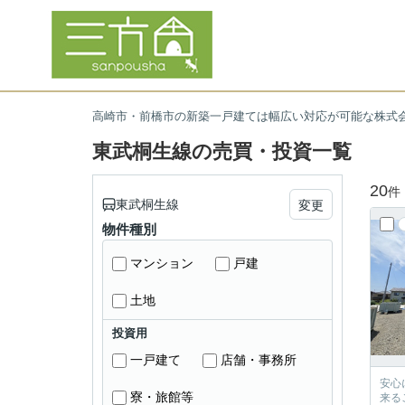
高崎市・前橋市の新築一戸建ては幅広い対応が可能な株式
東武桐生線の売買・投資一覧
20
件
東武桐生線
変更
物件種別
マンション
戸建
土地
投資用
一戸建て
店舗・事務所
安心に、
寮・旅館等
来るご提案が必ずござい