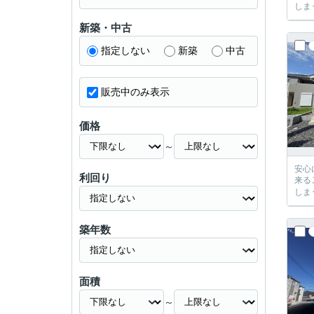
新築・中古
指定しない
新築
中古
販売中のみ表示
価格
～
安心に、
利回り
来るご提案が必ずござい
築年数
面積
～