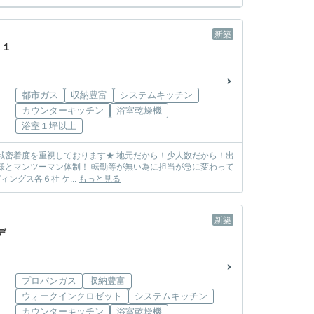
新築
 １
都市ガス
収納豊富
システムキッチン
カウンターキッチン
浴室乾燥機
浴室１坪以上
しまう心配も無し! ☆各メーカー様の物件を取り扱っております☆ 飯田グループホールディングス各６社 ケ...
もっと見る
新築
デ
プロパンガス
収納豊富
ウォークインクロゼット
システムキッチン
カウンターキッチン
浴室乾燥機