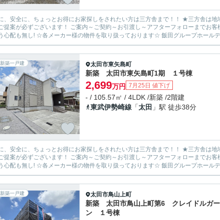
安全に、ちょっとお得にお家探しをされたい方は三方舎まで！！ ★三方舎は地域密着度を重視しております★ 地元だから！少人数だから！出
ます！ ご案内～ご契約～お引渡し～アフターフォローまでお客様とマンツーマン体制！ 転勤等が無い為に担当が急に変わって
新築一戸建
太田市
東矢島町
新築 太田市東矢島町1期 １号棟
2,699
7月25日 値下げ
万円
- / 105.57㎡ / 4LDK /新築 /2階建
東武伊勢崎線
「
太田
」駅 徒歩38分
安全に、ちょっとお得にお家探しをされたい方は三方舎まで！！ ★三方舎は地域密着度を重視しております★ 地元だから！少人数だから！出
ます！ ご案内～ご契約～お引渡し～アフターフォローまでお客様とマンツーマン体制！ 転勤等が無い為に担当が急に変わって
新築一戸建
太田市
鳥山上町
新築 太田市鳥山上町第6 クレイドルガ
ン １号棟