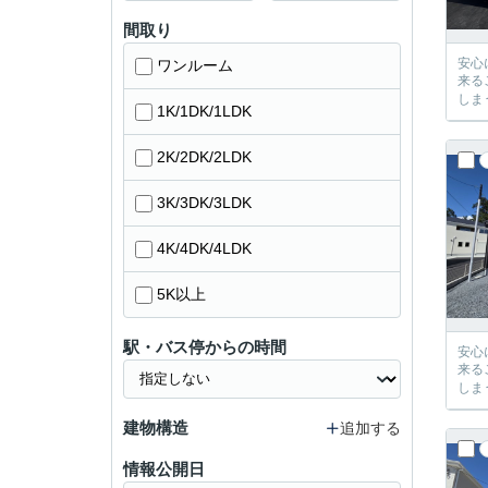
間取り
安心に、
ワンルーム
来るご提案が必ずござい
1K/1DK/1LDK
2K/2DK/2LDK
3K/3DK/3LDK
4K/4DK/4LDK
5K以上
駅・バス停からの時間
安心に、
来るご提案が必ずござい
建物構造
追加する
情報公開日