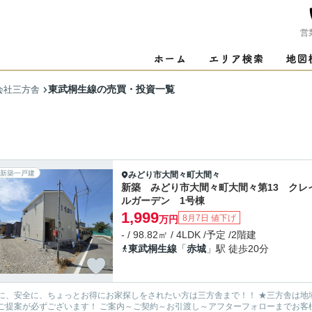
営
東武桐生線の売買・投資一覧
会社三方舎
新築一戸建
みどり市
大間々町大間々
新築 みどり市大間々町大間々第13 クレ
ルガーデン 1号棟
1,999
8月7日 値下げ
万円
- / 98.82㎡ / 4LDK /予定 /2階建
東武桐生線
「
赤城
」駅 徒歩20分
安全に、ちょっとお得にお家探しをされたい方は三方舎まで！！ ★三方舎は地域密着度を重視しております★ 地元だから！少人数だから！出
ます！ ご案内～ご契約～お引渡し～アフターフォローまでお客様とマンツーマン体制！ 転勤等が無い為に担当が急に変わって