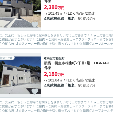
号棟
2,380
万円
- / 101.43㎡ / 4LDK /新築 /2階建
東武桐生線
「
相老
」駅 徒歩7分
安全に、ちょっとお得にお家探しをされたい方は三方舎まで！！ ★三方舎は地域密着度を重視しております★ 地元だから！少人数だから！出
ます！ ご案内～ご契約～お引渡し～アフターフォローまでお客様とマンツーマン体制！ 転勤等が無い為に担当が急に変わって
新築一戸建
桐生市
相生町
新築 桐生市相生町2丁目1期 LIGNAGE 
号棟
2,180
万円
- / 101.84㎡ / 4LDK /新築 /2階建
東武桐生線
「
相老
」駅 徒歩7分
安全に、ちょっとお得にお家探しをされたい方は三方舎まで！！ ★三方舎は地域密着度を重視しております★ 地元だから！少人数だから！出
ます！ ご案内～ご契約～お引渡し～アフターフォローまでお客様とマンツーマン体制！ 転勤等が無い為に担当が急に変わって