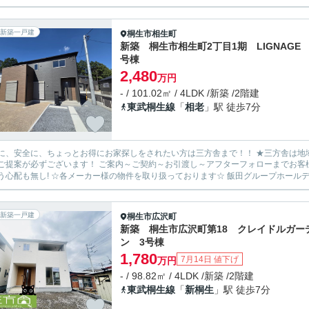
新築一戸建
桐生市
相生町
新築 桐生市相生町2丁目1期 LIGNAGE
号棟
2,480
万円
- / 101.02㎡ / 4LDK /新築 /2階建
東武桐生線
「
相老
」駅 徒歩7分
安全に、ちょっとお得にお家探しをされたい方は三方舎まで！！ ★三方舎は地域密着度を重視しております★ 地元だから！少人数だから！出
ます！ ご案内～ご契約～お引渡し～アフターフォローまでお客様とマンツーマン体制！ 転勤等が無い為に担当が急に変わって
新築一戸建
桐生市
広沢町
新築 桐生市広沢町第18 クレイドルガー
ン 3号棟
1,780
7月14日 値下げ
万円
- / 98.82㎡ / 4LDK /新築 /2階建
東武桐生線
「
新桐生
」駅 徒歩7分