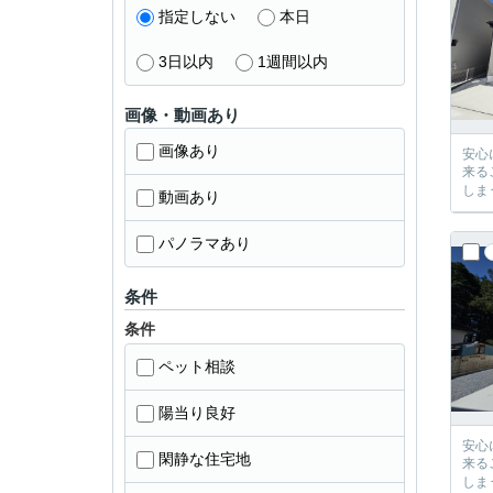
指定しない
本日
3日以内
1週間以内
画像・動画あり
画像あり
安心に、
来るご提案が必ずござい
動画あり
パノラマあり
条件
条件
ペット相談
陽当り良好
安心に、
閑静な住宅地
来るご提案が必ずござい