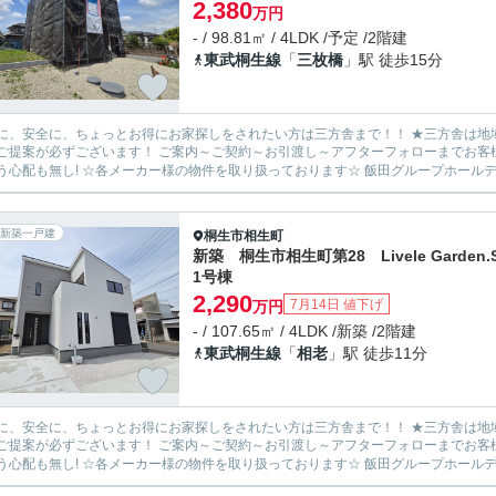
2,380
万円
- / 98.81㎡ / 4LDK /予定 /2階建
東武桐生線
「
三枚橋
」駅 徒歩15分
安全に、ちょっとお得にお家探しをされたい方は三方舎まで！！ ★三方舎は地域密着度を重視しております★ 地元だから！少人数だから！出
ます！ ご案内～ご契約～お引渡し～アフターフォローまでお客様とマンツーマン体制！ 転勤等が無い為に担当が急に変わって
新築一戸建
桐生市
相生町
新築 桐生市相生町第28 Livele Garden
1号棟
2,290
7月14日 値下げ
万円
- / 107.65㎡ / 4LDK /新築 /2階建
東武桐生線
「
相老
」駅 徒歩11分
安全に、ちょっとお得にお家探しをされたい方は三方舎まで！！ ★三方舎は地域密着度を重視しております★ 地元だから！少人数だから！出
ます！ ご案内～ご契約～お引渡し～アフターフォローまでお客様とマンツーマン体制！ 転勤等が無い為に担当が急に変わって