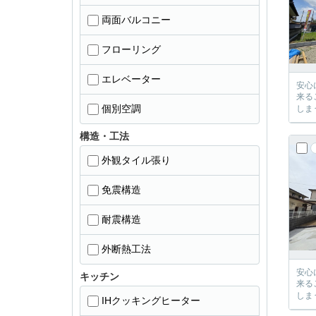
両面バルコニー
フローリング
エレベーター
安心に、
来るご提案が必ずござい
個別空調
構造・工法
外観タイル張り
免震構造
耐震構造
外断熱工法
安心に、
キッチン
来るご提案が必ずござい
IHクッキングヒーター