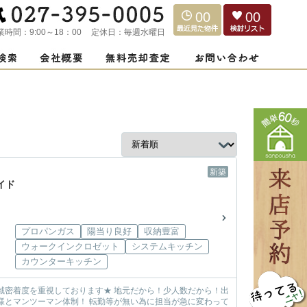
00
00
業時間：
9:00～18：00
定休日：
毎週水曜日
新築
イド
プロパンガス
陽当り良好
収納豊富
ウォークインクロゼット
システムキッチン
カウンターキッチン