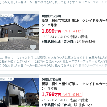
新築一戸建
桐生市
広沢町
新築 桐生市広沢町第19 クレイドルガー
ン 2号棟
1,899
8月7日 値下げ
万円
- / 92.34㎡ / 4LDK /新築 /1階建
東武桐生線
「
新桐生
」駅 徒歩52分
安全に、ちょっとお得にお家探しをされたい方は三方舎まで！！ ★三方舎は地域密着度を重視しております★ 地元だから！少人数だから！出
ます！ ご案内～ご契約～お引渡し～アフターフォローまでお客様とマンツーマン体制！ 転勤等が無い為に担当が急に変わって
新築一戸建
桐生市
相生町
新築 桐生市相生町第17 クレイドルガー
ン 5号棟
1,799
8月7日 値下げ
万円
- / 97.60㎡ / 4LDK /新築 /2階建
東武桐生線
「
赤城
」駅 徒歩15分