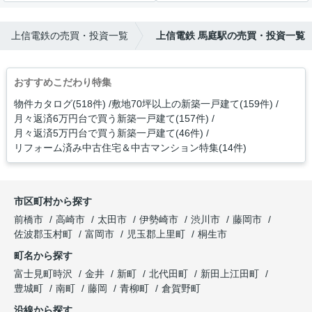
上信電鉄の売買・投資一覧
上信電鉄 馬庭駅の売買・投資一覧
おすすめこだわり特集
物件カタログ(518件)
敷地70坪以上の新築一戸建て(159件)
月々返済6万円台で買う新築一戸建て(157件)
月々返済5万円台で買う新築一戸建て(46件)
リフォーム済み中古住宅＆中古マンション特集(14件)
市区町村から探す
前橋市
高崎市
太田市
伊勢崎市
渋川市
藤岡市
佐波郡玉村町
富岡市
児玉郡上里町
桐生市
町名から探す
富士見町時沢
金井
新町
北代田町
新田上江田町
豊城町
南町
藤岡
青柳町
倉賀野町
沿線から探す