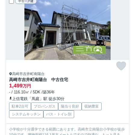
中古一戸建
高崎市吉井町南陽台
高崎市吉井町南陽台 中古住宅
1,499
万円
- / 116.10㎡ / 5DK /築36年
上信電鉄「馬庭」駅 徒歩30分
駐車2台可
プロパンガス
陽当り良好
収納豊富
システムキッチン
バス・トイレ別
小学校が十分通学できる範囲にあります。高崎市立南陽台小学校が徒歩
10分です。建物面積116.1平方メートルですので快適な...
もっと見る