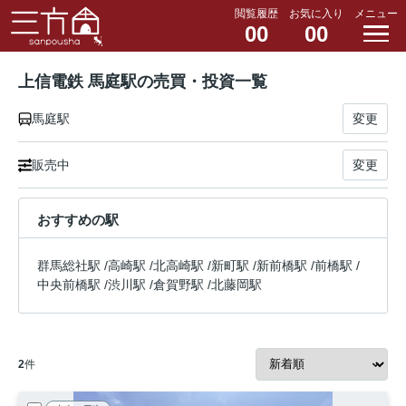
閲覧履歴
お気に入り
メニュー
00
00
上信電鉄 馬庭駅の売買・投資一覧
馬庭駅
変更
販売中
変更
おすすめの駅
群馬総社駅
/
高崎駅
/
北高崎駅
/
新町駅
/
新前橋駅
/
前橋駅
/
中央前橋駅
/
渋川駅
/
倉賀野駅
/
北藤岡駅
2
件