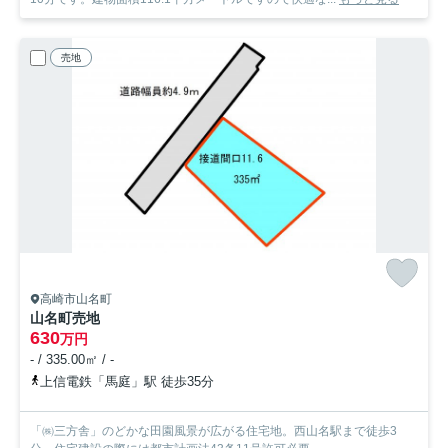
売地
高崎市山名町
山名町売地
630
万円
- / 335.00㎡ / -
上信電鉄「馬庭」駅 徒歩35分
「㈱三方舎」のどかな田園風景が広がる住宅地。西山名駅まで徒歩3